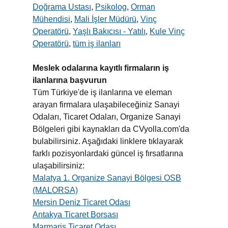
Doğrama Ustası
,
Psikolog
,
Orman
Mühendisi
,
Mali İşler Müdürü
,
Vinç
Operatörü
,
Yaşlı Bakıcısı - Yatılı
,
Kule Vinç
Operatörü
,
tüm iş ilanları
Meslek odalarına kayıtlı firmaların iş
ilanlarına başvurun
Tüm Türkiye'de iş ilanlarına ve eleman
arayan firmalara ulaşabileceğiniz Sanayi
Odaları, Ticaret Odaları, Organize Sanayi
Bölgeleri gibi kaynakları da CVyolla.com'da
bulabilirsiniz. Aşağıdaki linklere tıklayarak
farklı pozisyonlardaki güncel iş fırsatlarına
ulaşabilirsiniz:
Malatya 1. Organize Sanayi Bölgesi OSB
(MALORSA)
Mersin Deniz Ticaret Odası
Antakya Ticaret Borsası
Marmaris Ticaret Odası