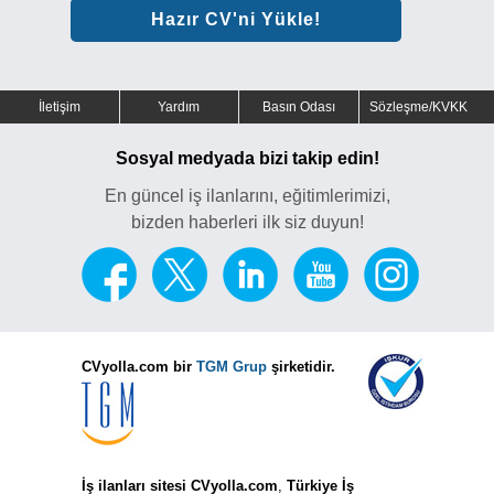
Hazır CV'ni Yükle!
İletişim
Yardım
Basın Odası
Sözleşme/KVKK
Sosyal medyada bizi takip edin!
En güncel iş ilanlarını, eğitimlerimizi,
bizden haberleri ilk siz duyun!
CVyolla.com bir
TGM Grup
şirketidir.
İş ilanları sitesi CVyolla.com
,
Türkiye İş