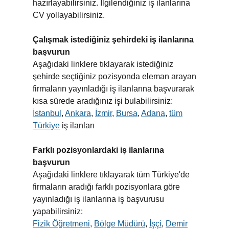
hazırlayabilirsiniz. İlgilendiğiniz iş ilanlarına
CV yollayabilirsiniz.
Çalışmak istediğiniz şehirdeki iş ilanlarına
başvurun
Aşağıdaki linklere tıklayarak istediğiniz
şehirde seçtiğiniz pozisyonda eleman arayan
firmaların yayınladığı iş ilanlarına başvurarak
kısa sürede aradığınız işi bulabilirsiniz:
İstanbul
,
Ankara
,
İzmir
,
Bursa
,
Adana
,
tüm
Türkiye
iş ilanları
Farklı pozisyonlardaki iş ilanlarına
başvurun
Aşağıdaki linklere tıklayarak tüm Türkiye'de
firmaların aradığı farklı pozisyonlara göre
yayınladığı iş ilanlarına iş başvurusu
yapabilirsiniz:
Fizik Öğretmeni
,
Bölge Müdürü
,
İşçi
,
Demir