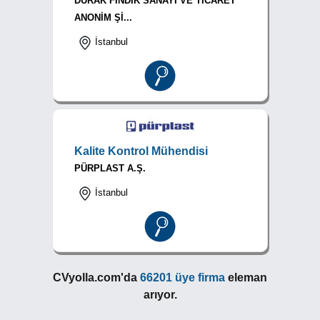
DURAK FINDIK SANAYİ VE TİCARET
ANONİM Şİ...
İstanbul
Kalite Kontrol Mühendisi
PÜRPLAST A.Ş.
İstanbul
CVyolla.com'da
66201 üye firma
eleman
arıyor.