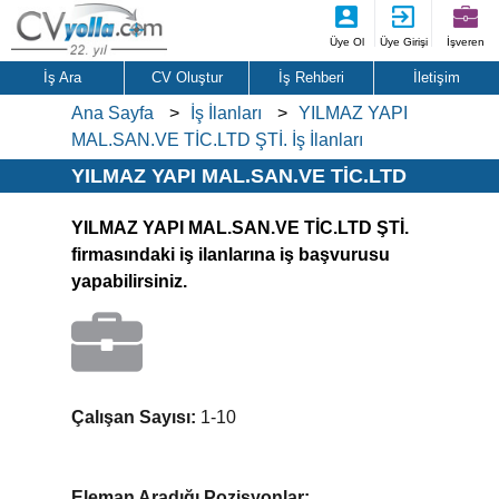
Üye Ol
Üye Girişi
İşveren
İş Ara
CV Oluştur
İş Rehberi
İletişim
Ana Sayfa
İş İlanları
YILMAZ YAPI
MAL.SAN.VE TİC.LTD ŞTİ. İş İlanları
YILMAZ YAPI MAL.SAN.VE TİC.LTD
ŞTİ. İş İlanları
YILMAZ YAPI MAL.SAN.VE TİC.LTD ŞTİ.
firmasındaki iş ilanlarına iş başvurusu
yapabilirsiniz.
Çalışan Sayısı:
1-10
Eleman Aradığı Pozisyonlar: