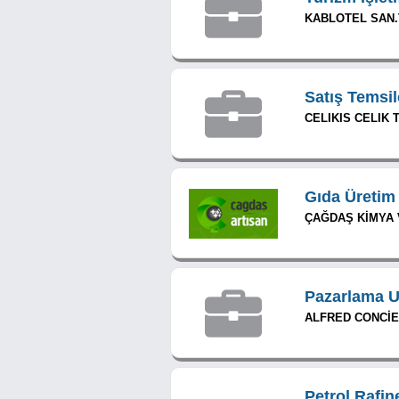
KABLOTEL SAN.T
Satış Temsil
CELIKIS CELIK T
Gıda Üretim
ÇAĞDAŞ KİMYA VE
Pazarlama 
ALFRED CONCİER
Petrol Rafin