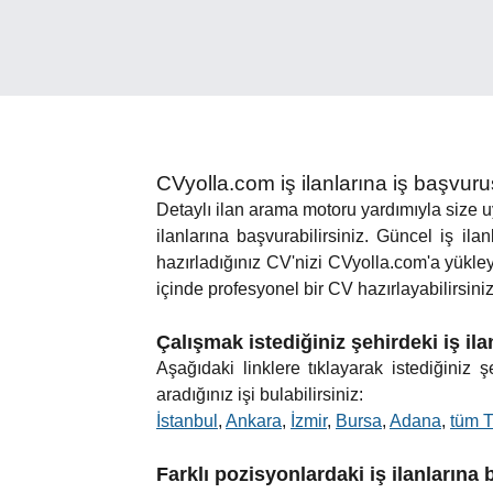
CVyolla.com iş ilanlarına iş başvur
Detaylı ilan arama motoru yardımıyla size uyg
ilanlarına başvurabilirsiniz. Güncel iş ilan
hazırladığınız CV'nizi CVyolla.com'a yükle
içinde profesyonel bir CV hazırlayabilirsiniz.
Çalışmak istediğiniz şehirdeki iş il
Aşağıdaki linklere tıklayarak istediğiniz
aradığınız işi bulabilirsiniz:
İstanbul
,
Ankara
,
İzmir
,
Bursa
,
Adana
,
tüm T
Farklı pozisyonlardaki iş ilanlarına