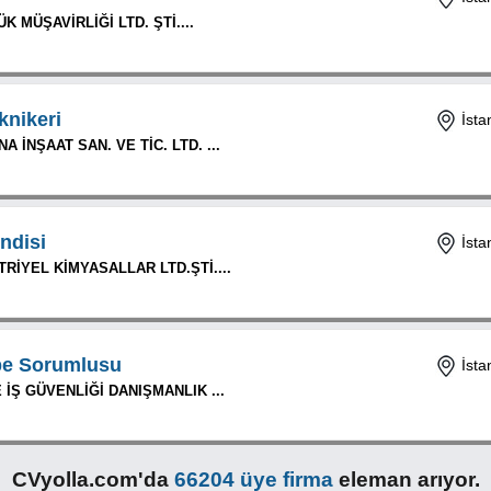
 MÜŞAVİRLİĞİ LTD. ŞTİ....
knikeri
İsta
 İNŞAAT SAN. VE TİC. LTD. ...
ndisi
İsta
İYEL KİMYASALLAR LTD.ŞTİ....
e Sorumlusu
İsta
 İŞ GÜVENLİĞİ DANIŞMANLIK ...
CVyolla.com'da
66204 üye firma
eleman arıyor.