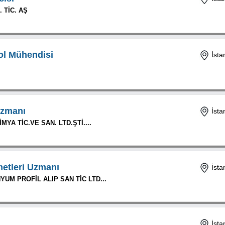
 TİC. AŞ
ol Mühendisi
İsta
zmanı
İsta
YA TİC.VE SAN. LTD.ŞTİ....
metleri Uzmanı
İsta
UM PROFİL ALIP SAN TİC LTD...
İsta