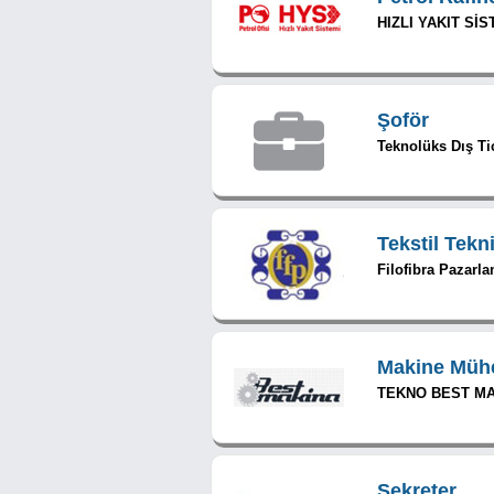
HIZLI YAKIT SİS
Şoför
Teknolüks Dış Tic
Tekstil Tekn
Filofibra Pazarl
Makine Müh
TEKNO BEST MAK
Sekreter