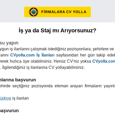
FİRMALARA CV YOLLA
İş ya da Staj mı Arıyorsunuz?
usu yapın
un iş ilanlarını çalışmak istediğiniz pozisyonlara, şehirlere ve ilç
larını
CVyolla.com İş İlanları
sayfasından her gün takip edebi
yerek hızlıca üye olabilirsiniz. Henüz CV'niz yoksa
CVyolla.com
 İlgilendiğiniz iş ilanlarına CV yollayabilirsiniz.
anlarına başvurun
 şehirde seçtiğiniz pozisyonda eleman arayan firmaların yayınl
ürkiye
iş ilanları
 başvurun