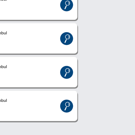
nbul
nbul
nbul