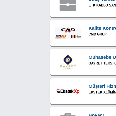
ETK KABLO SAN.
Kalite Kontr
CMD GRUP
Muhasebe U
GAYRET TEKS.KİM
Müşteri Hiz
EKSTEK ALÜMİNY
Boyacı