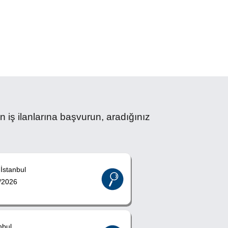
ş ilanlarına başvurun, aradığınız
İstanbul
/2026
nbul