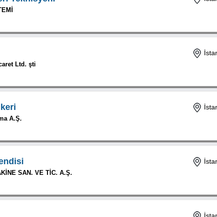
TEMİ
İsta
aret Ltd. şti
ikeri
İsta
ama A.Ş.
endisi
İsta
İNE SAN. VE TİC. A.Ş.
İsta