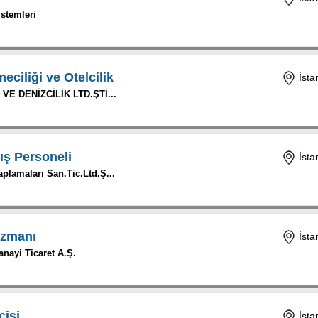
istemleri
eciliği ve Otelcilik
İsta
VE DENİZCİLİK LTD.ŞTİ...
tış Personeli
İsta
plamaları San.Tic.Ltd.Ş...
zmanı
İsta
nayi Ticaret A.Ş.
cisi
İsta