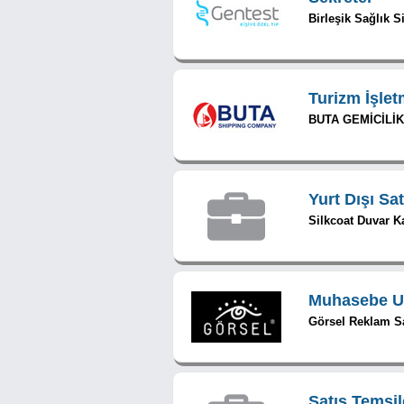
Birleşik Sağlık S
Turizm İşletm
BUTA GEMİCİLİK 
Yurt Dışı Sa
Silkcoat Duvar Ka
Muhasebe U
Görsel Reklam Sa
Satış Temsil