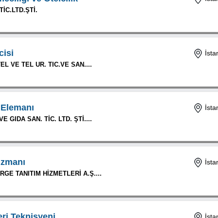
İC.LTD.ŞTİ.
cisi
İsta
EL VE TEL UR. TIC.VE SAN....
 Elemanı
İsta
 GIDA SAN. TİC. LTD. ŞTİ....
Uzmanı
İsta
GE TANITIM HİZMETLERİ A.Ş....
eri Teknisyeni
İsta