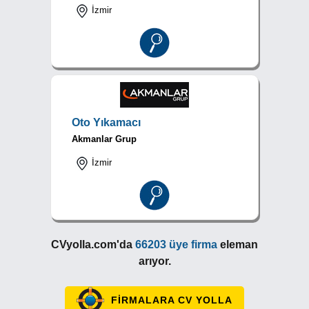
İzmir
Oto Yıkamacı
Akmanlar Grup
İzmir
CVyolla.com'da
66203 üye firma
eleman
arıyor.
FİRMALARA CV YOLLA