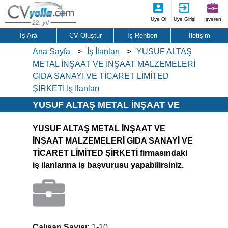
Üye Ol
Üye Girişi
İşveren
İş Ara
CV Oluştur
İş Rehberi
İletişim
Ana Sayfa
İş İlanları
YUSUF ALTAŞ
METAL İNŞAAT VE İNŞAAT MALZEMELERİ
GIDA SANAYİ VE TİCARET LİMİTED
ŞİRKETİ İş İlanları
YUSUF ALTAŞ METAL İNŞAAT VE
İNŞAAT MALZEMELERİ GIDA
YUSUF ALTAŞ METAL İNŞAAT VE
SANAYİ VE TİCARET LİMİTED
İNŞAAT MALZEMELERİ GIDA SANAYİ VE
ŞİRKETİ İş İlanları
TİCARET LİMİTED ŞİRKETİ firmasındaki
iş ilanlarına iş başvurusu yapabilirsiniz.
Çalışan Sayısı:
1-10