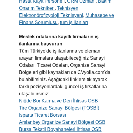
Hasta Kayıt Personeli
,
CRM Uzmanı
,
Bakım
Onarım Teknikeri
,
Teknisyen
,
Elektronörofizyoloji Teknisyeni
,
Muhasebe ve
Finans Sorumlusu
,
tüm iş ilanları
Meslek odalarına kayıtlı firmaların iş
ilanlarına başvurun
Tüm Türkiye'de iş ilanlarına ve eleman
arayan firmalara ulaşabileceğiniz Sanayi
Odaları, Ticaret Odaları, Organize Sanayi
Bölgeleri gibi kaynakları da CVyolla.com'da
bulabilirsiniz. Aşağıdaki linklere tıklayarak
farklı pozisyonlardaki güncel iş fırsatlarına
ulaşabilirsiniz:
Niğde Bor Karma ve Deri İhtisas OSB
Tire Organize Sanayi Bölgesi (TOSBİ)
Isparta Ticaret Borsası
Arslanbey Organize Sanayi Bölgesi OSB
Bursa Tekstil Boyahaneleri İhtisas OSB