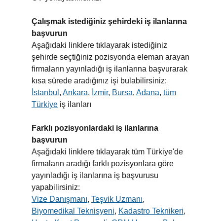
Çalışmak istediğiniz şehirdeki iş ilanlarına
başvurun
Aşağıdaki linklere tıklayarak istediğiniz
şehirde seçtiğiniz pozisyonda eleman arayan
firmaların yayınladığı iş ilanlarına başvurarak
kısa sürede aradığınız işi bulabilirsiniz:
İstanbul
,
Ankara
,
İzmir
,
Bursa
,
Adana
,
tüm
Türkiye
iş ilanları
Farklı pozisyonlardaki iş ilanlarına
başvurun
Aşağıdaki linklere tıklayarak tüm Türkiye'de
firmaların aradığı farklı pozisyonlara göre
yayınladığı iş ilanlarına iş başvurusu
yapabilirsiniz:
Vize Danışmanı
,
Teşvik Uzmanı
,
Biyomedikal Teknisyeni
,
Kadastro Teknikeri
,