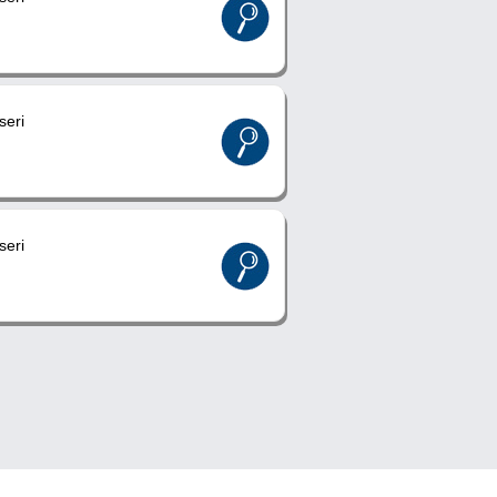
eri
eri