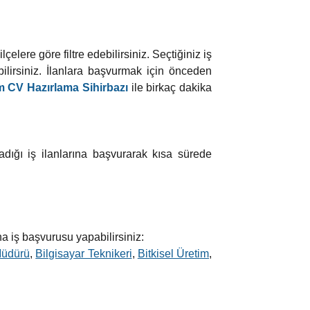
elere göre filtre edebilirsiniz. Seçtiğiniz iş
lirsiniz. İlanlara başvurmak için önceden
 CV Hazırlama Sihirbazı
ile birkaç dakika
adığı iş ilanlarına başvurarak kısa sürede
na iş başvurusu yapabilirsiniz:
Müdürü
,
Bilgisayar Teknikeri
,
Bitkisel Üretim
,