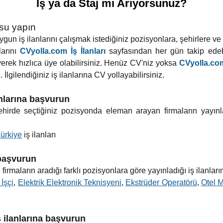
İş ya da Staj mı Arıyorsunuz?
usu yapın
un iş ilanlarını çalışmak istediğiniz pozisyonlara, şehirlere ve ilç
larını
CVyolla.com İş İlanları
sayfasından her gün takip edebi
yerek hızlıca üye olabilirsiniz. Henüz CV'niz yoksa
CVyolla.com
 İlgilendiğiniz iş ilanlarına CV yollayabilirsiniz.
anlarına başvurun
 şehirde seçtiğiniz pozisyonda eleman arayan firmaların yayınl
ürkiye
iş ilanları
 başvurun
firmaların aradığı farklı pozisyonlara göre yayınladığı iş ilanları
 İşçi
,
Elektrik Elektronik Teknisyeni
,
Ekstrüder Operatörü
,
Otel 
ş ilanlarına başvurun