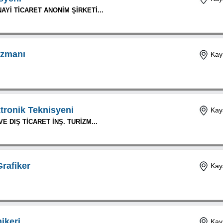
AYİ TİCARET ANONİM ŞİRKETİ...
zmanı
Kays
ktronik Teknisyeni
Kays
E DIŞ TİCARET İNŞ. TURİZM...
Grafiker
Kays
ikeri
Kays