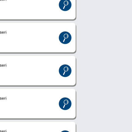
eri
eri
eri
eri