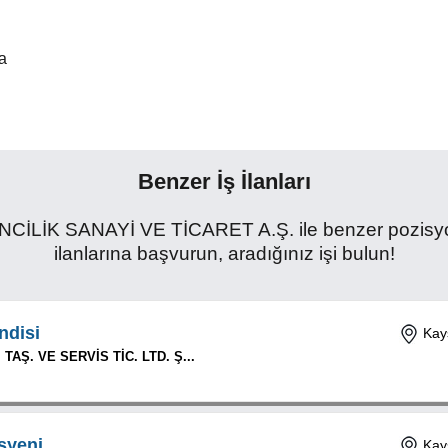
a
Benzer İş İlanları
K SANAYİ VE TİCARET A.Ş. ile benzer pozisyonla
ilanlarına başvurun, aradığınız işi bulun!
ndisi
Kays
AŞ. VE SERVİS TİC. LTD. Ş...
syeni
Kays