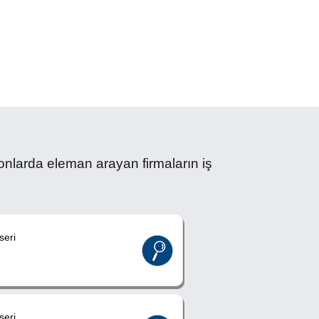
rda eleman arayan firmaların iş
eri
eri