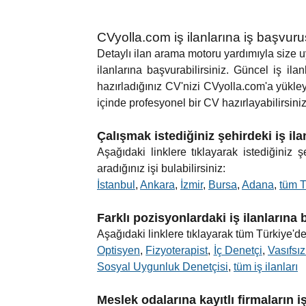
CVyolla.com iş ilanlarına iş başvur
Detaylı ilan arama motoru yardımıyla size uyg
ilanlarına başvurabilirsiniz. Güncel iş ilan
hazırladığınız CV'nizi CVyolla.com'a yükle
içinde profesyonel bir CV hazırlayabilirsiniz.
Çalışmak istediğiniz şehirdeki iş il
Aşağıdaki linklere tıklayarak istediğiniz
aradığınız işi bulabilirsiniz:
İstanbul
,
Ankara
,
İzmir
,
Bursa
,
Adana
,
tüm T
Farklı pozisyonlardaki iş ilanlarına
Aşağıdaki linklere tıklayarak tüm Türkiye'de 
Optisyen
,
Fizyoterapist
,
İç Denetçi
,
Vasıfsız
Sosyal Uygunluk Denetçisi
,
tüm iş ilanları
Meslek odalarına kayıtlı firmaların i