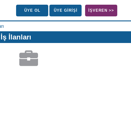
ÜYE OL
ÜYE GİRİŞİ
İŞVEREN >>
rı
 İlanları