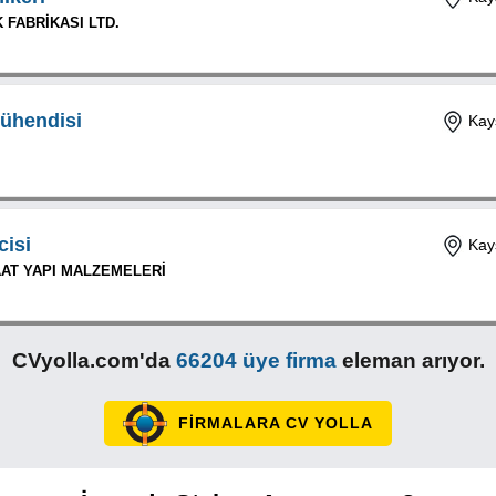
 FABRİKASI LTD.
Mühendisi
Kays
cisi
Kays
AT YAPI MALZEMELERİ
CVyolla.com'da
66204 üye firma
eleman arıyor.
FİRMALARA CV YOLLA