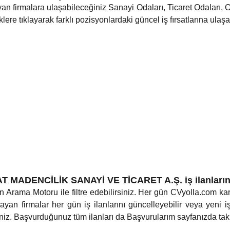
an firmalara ulaşabileceğiniz Sanayi Odaları, Ticaret Odaları, 
ere tıklayarak farklı pozisyonlardaki güncel iş fırsatlarına ulaşab
ADENCİLİK SANAYİ VE TİCARET A.Ş. iş ilanlarını n
n Arama Motoru ile filtre edebilirsiniz. Her gün CVyolla.com kari
yan firmalar her gün iş ilanlarını güncelleyebilir veya yeni iş 
iz. Başvurduğunuz tüm ilanları da Başvurularım sayfanızda takip