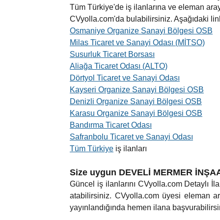
Tüm Türkiye'de iş ilanlarına ve eleman aray
CVyolla.com'da bulabilirsiniz. Aşağıdaki linkl
Osmaniye Organize Sanayi Bölgesi OSB
Milas Ticaret ve Sanayi Odası (MİTSO)
Susurluk Ticaret Borsası
Aliağa Ticaret Odası (ALTO)
Dörtyol Ticaret ve Sanayi Odası
Kayseri Organize Sanayi Bölgesi OSB
Denizli Organize Sanayi Bölgesi OSB
Karasu Organize Sanayi Bölgesi OSB
Bandırma Ticaret Odası
Safranbolu Ticaret ve Sanayi Odası
Tüm Türkiye
iş ilanları
Size uygun DEVELİ MERMER İNŞAAT M
Güncel iş ilanlarını CVyolla.com Detaylı İla
atabilirsiniz. CVyolla.com üyesi eleman ara
yayınlandığında hemen ilana başvurabilirsin