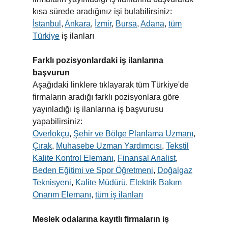
kısa sürede aradığınız işi bulabilirsiniz:
İstanbul
,
Ankara
,
İzmir
,
Bursa
,
Adana
,
tüm
Türkiye
iş ilanları
Farklı pozisyonlardaki iş ilanlarına
başvurun
Aşağıdaki linklere tıklayarak tüm Türkiye'de
firmaların aradığı farklı pozisyonlara göre
yayınladığı iş ilanlarına iş başvurusu
yapabilirsiniz:
Overlokçu
,
Şehir ve Bölge Planlama Uzmanı
,
Çırak
,
Muhasebe Uzman Yardımcısı
,
Tekstil
Kalite Kontrol Elemanı
,
Finansal Analist
,
Beden Eğitimi ve Spor Öğretmeni
,
Doğalgaz
Teknisyeni
,
Kalite Müdürü
,
Elektrik Bakım
Onarım Elemanı
,
tüm iş ilanları
Meslek odalarına kayıtlı firmaların iş