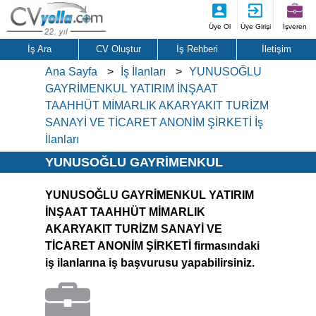
Üye Ol
Üye Girişi
İşveren
İş Ara
CV Oluştur
İş Rehberi
İletişim
Ana Sayfa
İş İlanları
YUNUSOĞLU
GAYRİMENKUL YATIRIM İNŞAAT
TAAHHÜT MİMARLIK AKARYAKIT TURİZM
SANAYİ VE TİCARET ANONİM ŞİRKETİ İş
İlanları
YUNUSOĞLU GAYRİMENKUL
YATIRIM İNŞAAT TAAHHÜT
YUNUSOĞLU GAYRİMENKUL YATIRIM
MİMARLIK AKARYAKIT TURİZM
İNŞAAT TAAHHÜT MİMARLIK
SANAYİ VE TİCARET ANONİM
AKARYAKIT TURİZM SANAYİ VE
ŞİRKETİ İş İlanları
TİCARET ANONİM ŞİRKETİ firmasındaki
iş ilanlarına iş başvurusu yapabilirsiniz.