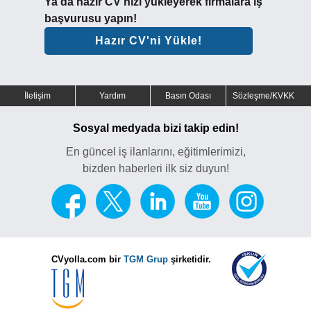
Ya da hazır CV'nizi yükleyerek firmalara iş
başvurusu yapın!
Hazır CV'ni Yükle!
İletişim
Yardım
Basın Odası
Sözleşme/KVKK
Sosyal medyada bizi takip edin!
En güncel iş ilanlarını, eğitimlerimizi,
bizden haberleri ilk siz duyun!
CVyolla.com bir
TGM Grup
şirketidir.