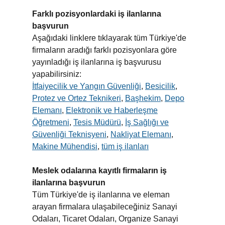
Farklı pozisyonlardaki iş ilanlarına
başvurun
Aşağıdaki linklere tıklayarak tüm Türkiye'de
firmaların aradığı farklı pozisyonlara göre
yayınladığı iş ilanlarına iş başvurusu
yapabilirsiniz:
İtfaiyecilik ve Yangın Güvenliği
,
Besicilik
,
Protez ve Ortez Teknikeri
,
Başhekim
,
Depo
Elemanı
,
Elektronik ve Haberleşme
Öğretmeni
,
Tesis Müdürü
,
İş Sağlığı ve
Güvenliği Teknisyeni
,
Nakliyat Elemanı
,
Makine Mühendisi
,
tüm iş ilanları
Meslek odalarına kayıtlı firmaların iş
ilanlarına başvurun
Tüm Türkiye'de iş ilanlarına ve eleman
arayan firmalara ulaşabileceğiniz Sanayi
Odaları, Ticaret Odaları, Organize Sanayi