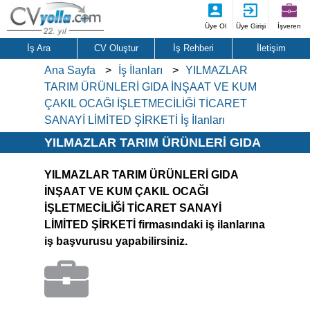
Üye Ol
Üye Girişi
İşveren
İş Ara
CV Oluştur
İş Rehberi
İletişim
Ana Sayfa
İş İlanları
YILMAZLAR
TARIM ÜRÜNLERİ GIDA İNŞAAT VE KUM
ÇAKIL OCAĞI İŞLETMECİLİĞİ TİCARET
SANAYİ LİMİTED ŞİRKETİ İş İlanları
YILMAZLAR TARIM ÜRÜNLERİ GIDA
İNŞAAT VE KUM ÇAKIL OCAĞI
YILMAZLAR TARIM ÜRÜNLERİ GIDA
İŞLETMECİLİĞİ TİCARET SANAYİ
İNŞAAT VE KUM ÇAKIL OCAĞI
LİMİTED ŞİRKETİ İş İlanları
İŞLETMECİLİĞİ TİCARET SANAYİ
LİMİTED ŞİRKETİ firmasındaki iş ilanlarına
iş başvurusu yapabilirsiniz.