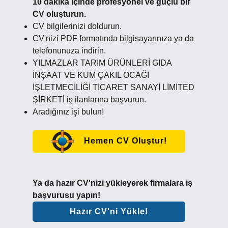
10 dakika içinde profesyonel ve güçlü bir
CV oluşturun.
CV bilgilerinizi doldurun.
CV'nizi PDF formatında bilgisayarınıza ya da
telefonunuza indirin.
YILMAZLAR TARIM ÜRÜNLERİ GIDA
İNŞAAT VE KUM ÇAKIL OCAĞI
İŞLETMECİLİĞİ TİCARET SANAYİ LİMİTED
ŞİRKETİ iş ilanlarına başvurun.
Aradığınız işi bulun!
Hemen CV Oluştur!
Ya da hazır CV'nizi yükleyerek firmalara iş
başvurusu yapın!
Hazır CV'ni Yükle!