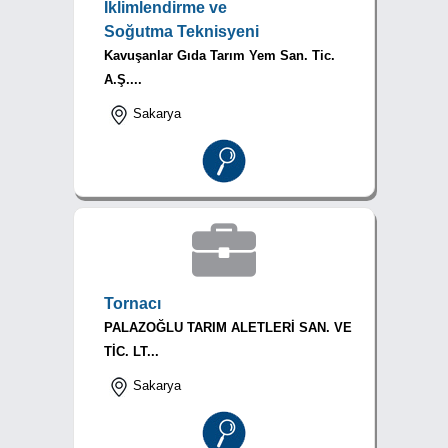
İklimlendirme ve
Soğutma Teknisyeni
Kavuşanlar Gıda Tarım Yem San. Tic.
A.Ş....
Sakarya
Tornacı
PALAZOĞLU TARIM ALETLERİ SAN. VE
TİC. LT...
Sakarya