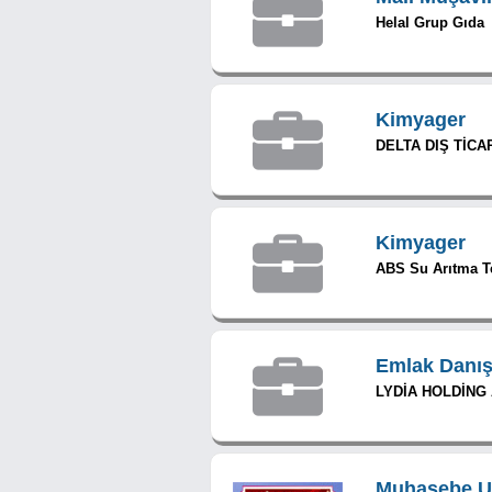
Helal Grup Gıda
Kimyager
DELTA DIŞ TİCA
Kimyager
ABS Su Arıtma Tek
Emlak Danı
LYDİA HOLDİNG 
Muhasebe U