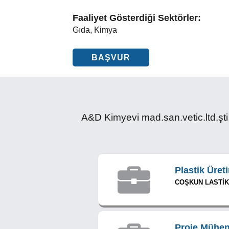
Faaliyet Gösterdiği Sektörler:
Gıda, Kimya
BAŞVUR
A&D Kimyevi mad.san.vetic.ltd.şti 
Plastik Üret
COŞKUN LASTİK
Proje Mühen