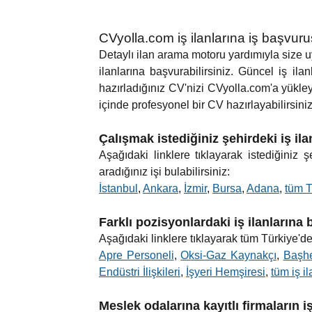
CVyolla.com iş ilanlarına iş başvur
Detaylı ilan arama motoru yardımıyla size uyg
ilanlarına başvurabilirsiniz. Güncel iş ilan
hazırladığınız CV'nizi CVyolla.com'a yükle
içinde profesyonel bir CV hazırlayabilirsiniz.
Çalışmak istediğiniz şehirdeki iş il
Aşağıdaki linklere tıklayarak istediğiniz
aradığınız işi bulabilirsiniz:
İstanbul
,
Ankara
,
İzmir
,
Bursa
,
Adana
,
tüm T
Farklı pozisyonlardaki iş ilanlarına
Aşağıdaki linklere tıklayarak tüm Türkiye'de 
Apre Personeli
,
Oksi-Gaz Kaynakçı
,
Başh
Endüstri İlişkileri
,
İşyeri Hemşiresi
,
tüm iş il
Meslek odalarına kayıtlı firmaların i