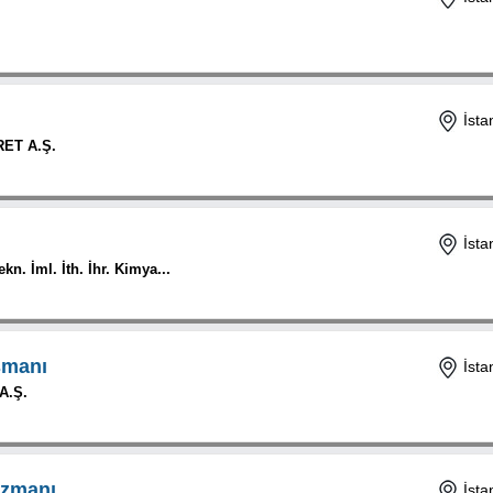
İsta
RET A.Ş.
İsta
n. İml. İth. İhr. Kimya...
şmanı
İsta
A.Ş.
zmanı
İsta