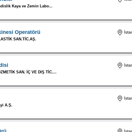
islik Kaya ve Zemin Labo...
inesi Operatörü
İsta
ASTİK SAN.TİC.AŞ.
isi
İsta
METİK SAN. İÇ VE DIŞ TİC....
İsta
ayi A.Ş.
ürü
İsta