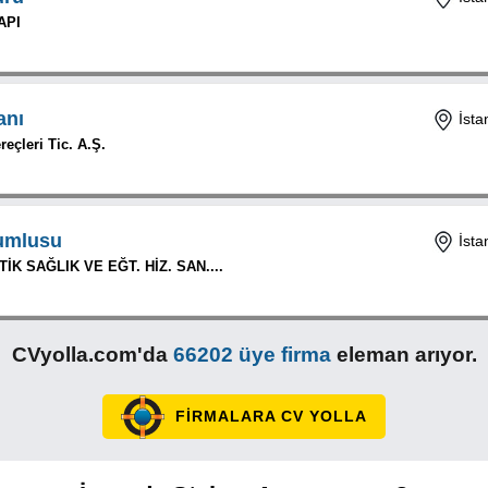
API
anı
İsta
eçleri Tic. A.Ş.
umlusu
İsta
K SAĞLIK VE EĞT. HİZ. SAN....
CVyolla.com'da
66202 üye firma
eleman arıyor.
FİRMALARA CV YOLLA