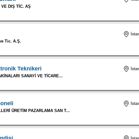
 VE DIŞ TİC. AŞ
İsta
e Tic. A.Ş.
ktronik Teknikeri
İsta
AKİNALARI SANAYİ VE TİCARE...
soneli
İsta
LERİ ÜRETİM PAZARLAMA SAN T...
ndisi
İsta