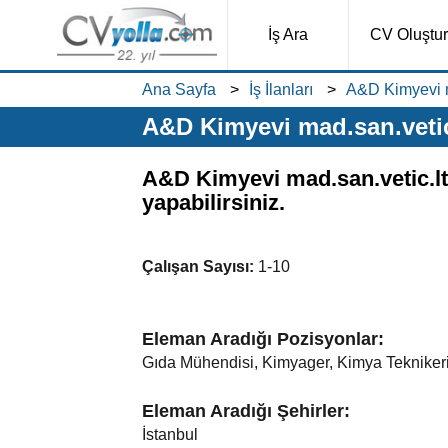
İş Ara
CV Oluştur
Ana Sayfa
İş İlanları
A&D Kimyevi mad
A&D Kimyevi mad.san.vetic.l
A&D Kimyevi mad.san.vetic.ltd
yapabilirsiniz.
Çalışan Sayısı:
1-10
Eleman Aradığı Pozisyonlar:
Gıda Mühendisi, Kimyager, Kimya Tekniker
Eleman Aradığı Şehirler:
İstanbul