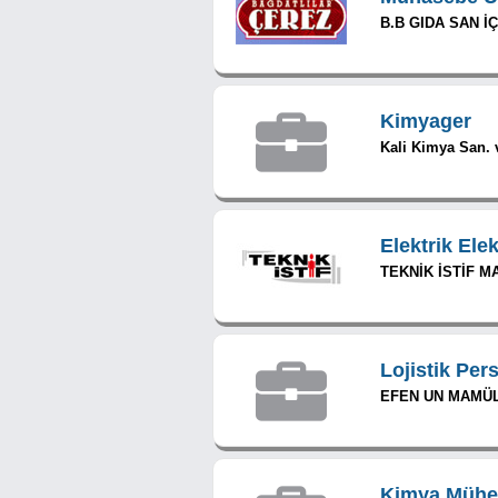
B.B GIDA SAN İÇ
Kimyager
Kali Kimya San. v
Elektrik Ele
TEKNİK İSTİF M
Lojistik Per
EFEN UN MAMÜL
Kimya Mühe