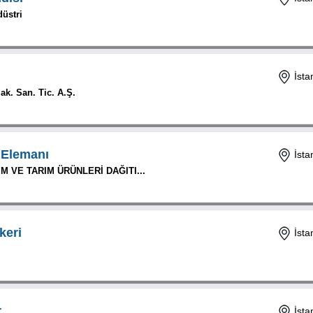
düstri
İsta
ak. San. Tic. A.Ş.
 Elemanı
İsta
M VE TARIM ÜRÜNLERİ DAĞITI...
keri
İsta
r
İsta