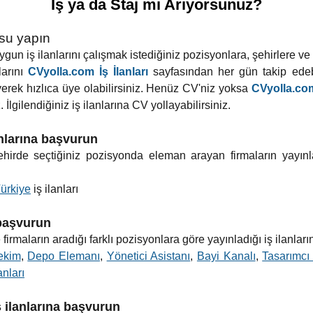
İş ya da Staj mı Arıyorsunuz?
usu yapın
un iş ilanlarını çalışmak istediğiniz pozisyonlara, şehirlere ve ilç
larını
CVyolla.com İş İlanları
sayfasından her gün takip edebi
yerek hızlıca üye olabilirsiniz. Henüz CV'niz yoksa
CVyolla.com
 İlgilendiğiniz iş ilanlarına CV yollayabilirsiniz.
anlarına başvurun
 şehirde seçtiğiniz pozisyonda eleman arayan firmaların yayınl
ürkiye
iş ilanları
 başvurun
firmaların aradığı farklı pozisyonlara göre yayınladığı iş ilanları
ekim
,
Depo Elemanı
,
Yönetici Asistanı
,
Bayi Kanalı
,
Tasarımcı 
anları
ş ilanlarına başvurun