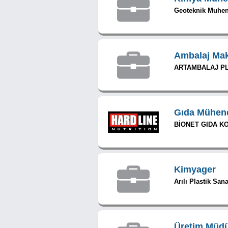
Geoteknik Muhend
Ambalaj Mak
ARTAMBALAJ PL
Gıda Mühend
BİONET GIDA KOZ
Kimyager
Arılı Plastik San
Üretim Müd