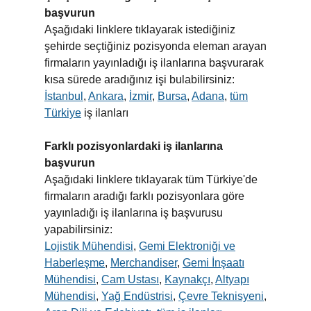
başvurun
Aşağıdaki linklere tıklayarak istediğiniz
şehirde seçtiğiniz pozisyonda eleman arayan
firmaların yayınladığı iş ilanlarına başvurarak
kısa sürede aradığınız işi bulabilirsiniz:
İstanbul
,
Ankara
,
İzmir
,
Bursa
,
Adana
,
tüm
Türkiye
iş ilanları
Farklı pozisyonlardaki iş ilanlarına
başvurun
Aşağıdaki linklere tıklayarak tüm Türkiye'de
firmaların aradığı farklı pozisyonlara göre
yayınladığı iş ilanlarına iş başvurusu
yapabilirsiniz:
Lojistik Mühendisi
,
Gemi Elektroniği ve
Haberleşme
,
Merchandiser
,
Gemi İnşaatı
Mühendisi
,
Cam Ustası
,
Kaynakçı
,
Altyapı
Mühendisi
,
Yağ Endüstrisi
,
Çevre Teknisyeni
,