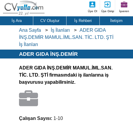
Üye Ol
Üye Girişi
İşveren
İş Ara
CV Oluştur
İş Rehberi
İletişim
Ana Sayfa
İş İlanları
ADER GIDA
İNŞ.DEMİR MAMUL.İML.SAN. TİC. LTD. ŞTİ
İş İlanları
ADER GIDA İNŞ.DEMİR
MAMUL.İML.SAN. TİC. LTD. ŞTİ İş
ADER GIDA İNŞ.DEMİR MAMUL.İML.SAN.
İlanları
TİC. LTD. ŞTİ firmasındaki iş ilanlarına iş
başvurusu yapabilirsiniz.
Çalışan Sayısı:
1-10