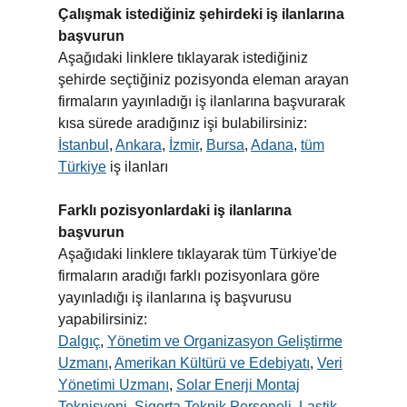
Çalışmak istediğiniz şehirdeki iş ilanlarına
başvurun
Aşağıdaki linklere tıklayarak istediğiniz
şehirde seçtiğiniz pozisyonda eleman arayan
firmaların yayınladığı iş ilanlarına başvurarak
kısa sürede aradığınız işi bulabilirsiniz:
İstanbul
,
Ankara
,
İzmir
,
Bursa
,
Adana
,
tüm
Türkiye
iş ilanları
Farklı pozisyonlardaki iş ilanlarına
başvurun
Aşağıdaki linklere tıklayarak tüm Türkiye'de
firmaların aradığı farklı pozisyonlara göre
yayınladığı iş ilanlarına iş başvurusu
yapabilirsiniz:
Dalgıç
,
Yönetim ve Organizasyon Geliştirme
Uzmanı
,
Amerikan Kültürü ve Edebiyatı
,
Veri
Yönetimi Uzmanı
,
Solar Enerji Montaj
Teknisyeni
,
Sigorta Teknik Personeli
,
Lastik