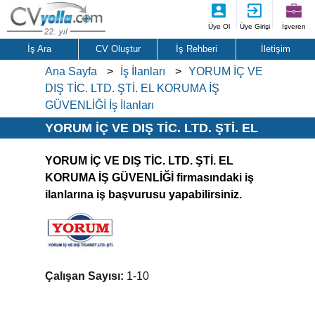
Üye Ol
Üye Girişi
İşveren
İş Ara
CV Oluştur
İş Rehberi
İletişim
Ana Sayfa
İş İlanları
YORUM İÇ VE
DIŞ TİC. LTD. ŞTİ. EL KORUMA İŞ
GÜVENLİĞİ İş İlanları
YORUM İÇ VE DIŞ TİC. LTD. ŞTİ. EL
KORUMA İŞ GÜVENLİĞİ İş İlanları
YORUM İÇ VE DIŞ TİC. LTD. ŞTİ. EL
KORUMA İŞ GÜVENLİĞİ firmasındaki iş
ilanlarına iş başvurusu yapabilirsiniz.
Çalışan Sayısı:
1-10