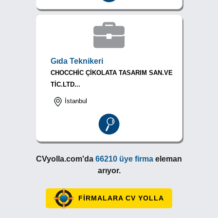
Gıda Teknikeri
CHOCCHİC ÇİKOLATA TASARIM SAN.VE
TİC.LTD...
İstanbul
CVyolla.com'da
66210 üye firma
eleman
arıyor.
FİRMALARA CV YOLLA