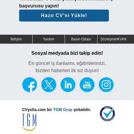
başvurusu yapın!
Hazır CV'ni Yükle!
İletişim
Yardım
Basın Odası
Sözleşme/KVKK
Sosyal medyada bizi takip edin!
En güncel iş ilanlarını, eğitimlerimizi,
bizden haberleri ilk siz duyun!
CVyolla.com bir
TGM Grup
şirketidir.