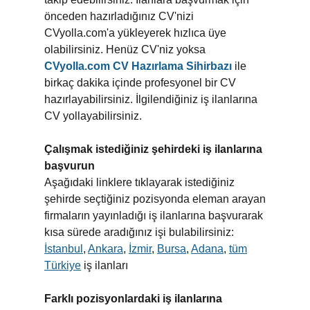
önceden hazırladığınız CV'nizi
CVyolla.com'a yükleyerek hızlıca üye
olabilirsiniz. Henüz CV'niz yoksa
CVyolla.com CV Hazırlama Sihirbazı
ile
birkaç dakika içinde profesyonel bir CV
hazırlayabilirsiniz. İlgilendiğiniz iş ilanlarına
CV yollayabilirsiniz.
Çalışmak istediğiniz şehirdeki iş ilanlarına
başvurun
Aşağıdaki linklere tıklayarak istediğiniz
şehirde seçtiğiniz pozisyonda eleman arayan
firmaların yayınladığı iş ilanlarına başvurarak
kısa sürede aradığınız işi bulabilirsiniz:
İstanbul
,
Ankara
,
İzmir
,
Bursa
,
Adana
,
tüm
Türkiye
iş ilanları
Farklı pozisyonlardaki iş ilanlarına