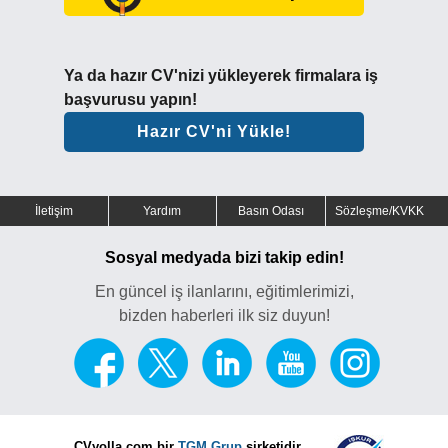
Ya da hazır CV'nizi yükleyerek firmalara iş
başvurusu yapın!
Hazır CV'ni Yükle!
İletişim
Yardım
Basın Odası
Sözleşme/KVKK
Sosyal medyada bizi takip edin!
En güncel iş ilanlarını, eğitimlerimizi,
bizden haberleri ilk siz duyun!
CVyolla.com bir
TGM Grup
şirketidir.