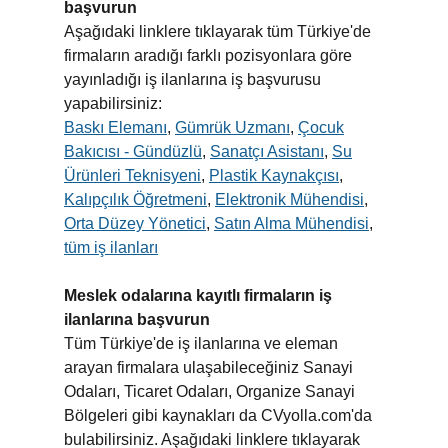
başvurun
Aşağıdaki linklere tıklayarak tüm Türkiye'de
firmaların aradığı farklı pozisyonlara göre
yayınladığı iş ilanlarına iş başvurusu
yapabilirsiniz:
Baskı Elemanı
,
Gümrük Uzmanı
,
Çocuk
Bakıcısı - Gündüzlü
,
Sanatçı Asistanı
,
Su
Ürünleri Teknisyeni
,
Plastik Kaynakçısı
,
Kalıpçılık Öğretmeni
,
Elektronik Mühendisi
,
Orta Düzey Yönetici
,
Satın Alma Mühendisi
,
tüm iş ilanları
Meslek odalarına kayıtlı firmaların iş
ilanlarına başvurun
Tüm Türkiye'de iş ilanlarına ve eleman
arayan firmalara ulaşabileceğiniz Sanayi
Odaları, Ticaret Odaları, Organize Sanayi
Bölgeleri gibi kaynakları da CVyolla.com'da
bulabilirsiniz. Aşağıdaki linklere tıklayarak