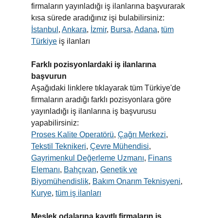
firmaların yayınladığı iş ilanlarına başvurarak
kısa sürede aradığınız işi bulabilirsiniz:
İstanbul
,
Ankara
,
İzmir
,
Bursa
,
Adana
,
tüm
Türkiye
iş ilanları
Farklı pozisyonlardaki iş ilanlarına
başvurun
Aşağıdaki linklere tıklayarak tüm Türkiye'de
firmaların aradığı farklı pozisyonlara göre
yayınladığı iş ilanlarına iş başvurusu
yapabilirsiniz:
Proses Kalite Operatörü
,
Çağrı Merkezi
,
Tekstil Teknikeri
,
Çevre Mühendisi
,
Gayrimenkul Değerleme Uzmanı
,
Finans
Elemanı
,
Bahçıvan
,
Genetik ve
Biyomühendislik
,
Bakım Onarım Teknisyeni
,
Kurye
,
tüm iş ilanları
Meslek odalarına kayıtlı firmaların iş