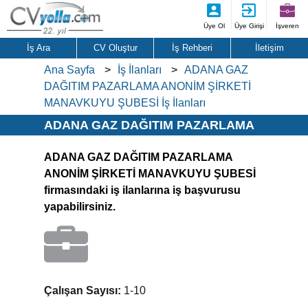
Üye Ol
Üye Girişi
İşveren
İş Ara
CV Oluştur
İş Rehberi
İletişim
Ana Sayfa
İş İlanları
ADANA GAZ
DAĞITIM PAZARLAMA ANONİM ŞİRKETİ
MANAVKUYU ŞUBESİ İş İlanları
ADANA GAZ DAĞITIM PAZARLAMA
ANONİM ŞİRKETİ MANAVKUYU
ADANA GAZ DAĞITIM PAZARLAMA
ŞUBESİ İş İlanları
ANONİM ŞİRKETİ MANAVKUYU ŞUBESİ
firmasındaki iş ilanlarına iş başvurusu
yapabilirsiniz.
Çalışan Sayısı:
1-10