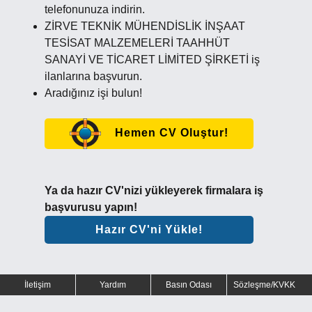
telefonunuza indirin.
ZİRVE TEKNİK MÜHENDİSLİK İNŞAAT
TESİSAT MALZEMELERİ TAAHHÜT
SANAYİ VE TİCARET LİMİTED ŞİRKETİ iş
ilanlarına başvurun.
Aradığınız işi bulun!
Hemen CV Oluştur!
Ya da hazır CV'nizi yükleyerek firmalara iş
başvurusu yapın!
Hazır CV'ni Yükle!
İletişim
Yardım
Basın Odası
Sözleşme/KVKK