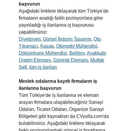
başvurun
Aşağıdaki linklere tıklayarak tüm Türkiye'de
firmaların aradığı farklı pozisyonlara göre
yayınladığı iş ilanlarına iş başvurusu
yapabilirsiniz:
Diyetisyen
,
Görsel İletişim Tasarımı
,
Oto
Yıkamacı
,
Kasap
,
Otomotiv Mühendisi
,
Dökümhane Mühendisi
,
Bellboy
,
Ayakkabı
Üretim Elemanı
,
Gümrük Elemanı
,
Mutfak
Şefi
,
tüm iş ilanları
Meslek odalarına kayıtlı firmaların iş
ilanlarına başvurun
Tüm Türkiye'de iş ilanlarına ve eleman
arayan firmalara ulaşabileceğiniz Sanayi
Odaları, Ticaret Odaları, Organize Sanayi
Bölgeleri gibi kaynakları da CVyolla.com'da
bulabilirsiniz. Aşağıdaki linklere tıklayarak
farklı pozisyonlardaki güncel iş fırsatlarına