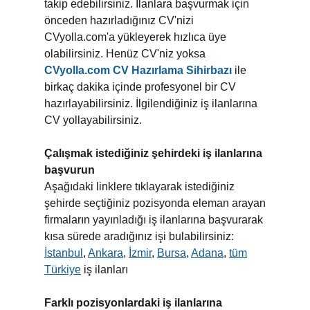
takip edebilirsiniz. İlanlara başvurmak için
önceden hazırladığınız CV'nizi
CVyolla.com'a yükleyerek hızlıca üye
olabilirsiniz. Henüz CV'niz yoksa
CVyolla.com CV Hazırlama Sihirbazı
ile
birkaç dakika içinde profesyonel bir CV
hazırlayabilirsiniz. İlgilendiğiniz iş ilanlarına
CV yollayabilirsiniz.
Çalışmak istediğiniz şehirdeki iş ilanlarına
başvurun
Aşağıdaki linklere tıklayarak istediğiniz
şehirde seçtiğiniz pozisyonda eleman arayan
firmaların yayınladığı iş ilanlarına başvurarak
kısa sürede aradığınız işi bulabilirsiniz:
İstanbul
,
Ankara
,
İzmir
,
Bursa
,
Adana
,
tüm
Türkiye
iş ilanları
Farklı pozisyonlardaki iş ilanlarına