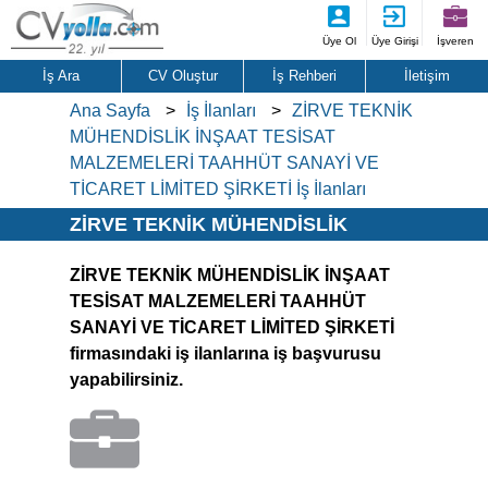
Üye Ol
Üye Girişi
İşveren
İş Ara
CV Oluştur
İş Rehberi
İletişim
Ana Sayfa
İş İlanları
ZİRVE TEKNİK
MÜHENDİSLİK İNŞAAT TESİSAT
MALZEMELERİ TAAHHÜT SANAYİ VE
TİCARET LİMİTED ŞİRKETİ İş İlanları
ZİRVE TEKNİK MÜHENDİSLİK
İNŞAAT TESİSAT MALZEMELERİ
ZİRVE TEKNİK MÜHENDİSLİK İNŞAAT
TAAHHÜT SANAYİ VE TİCARET
TESİSAT MALZEMELERİ TAAHHÜT
LİMİTED ŞİRKETİ İş İlanları
SANAYİ VE TİCARET LİMİTED ŞİRKETİ
firmasındaki iş ilanlarına iş başvurusu
yapabilirsiniz.