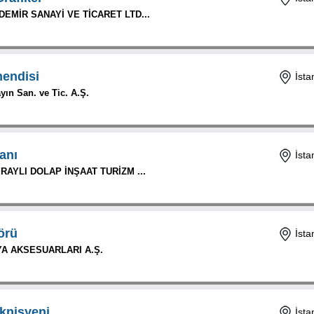
EMİR SANAYİ VE TİCARET LTD...
endisi
İsta
ın San. ve Tic. A.Ş.
anı
İsta
RAYLI DOLAP İNŞAAT TURİZM ...
örü
İsta
A AKSESUARLARI A.Ş.
knisyeni
İsta