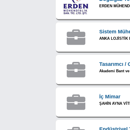
ERDEN MÜHENDİS
Sistem Mühe
ANKA LOJİSTİK H
Tasarımcı / 
Akademi Bant ve F
İç Mimar
ŞAHİN AYNA Vİ
Endüstriyel