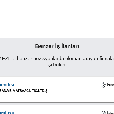
Benzer İş İlanları
 benzer pozisyonlarda eleman arayan firmaların i
işi bulun!
endisi
İsta
AN.VE MATBAACI. TİC.LTD.Ş...
umlusu
İsta