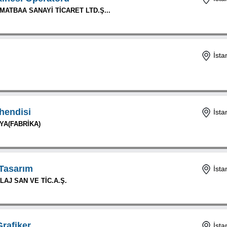
ATBAA SANAYİ TİCARET LTD.Ş...
İsta
hendisi
İsta
YA(FABRİKA)
 Tasarım
İsta
AJ SAN VE TİC.A.Ş.
Grafiker
İsta