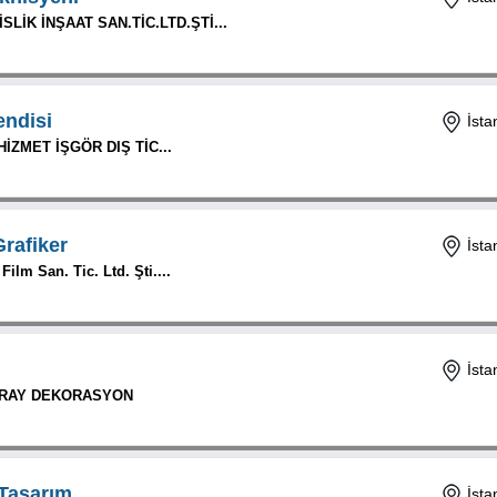
LİK İNŞAAT SAN.TİC.LTD.ŞTİ...
ndisi
İsta
İZMET İŞGÖR DIŞ TİC...
Grafiker
İsta
ilm San. Tic. Ltd. Şti....
İsta
TRAY DEKORASYON
 Tasarım
İsta