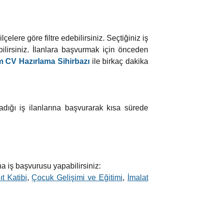
elere göre filtre edebilirsiniz. Seçtiğiniz iş
lirsiniz. İlanlara başvurmak için önceden
 CV Hazırlama Sihirbazı
ile birkaç dakika
adığı iş ilanlarına başvurarak kısa sürede
na iş başvurusu yapabilirsiniz:
ıt Katibi
,
Çocuk Gelişimi ve Eğitimi
,
İmalat