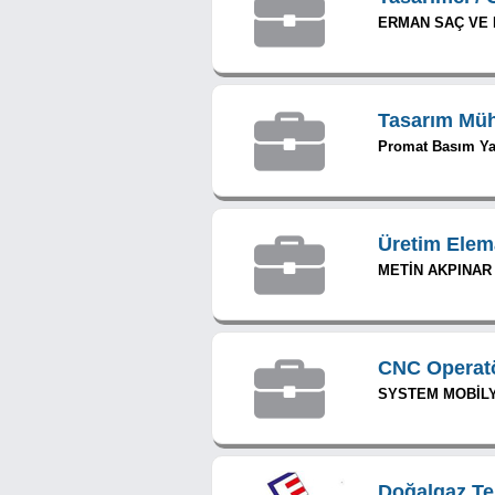
ERMAN SAÇ VE D
Tasarım Müh
Promat Basım Yay
Üretim Elem
METİN AKPINAR 
CNC Operat
SYSTEM MOBİLY
Doğalgaz Te