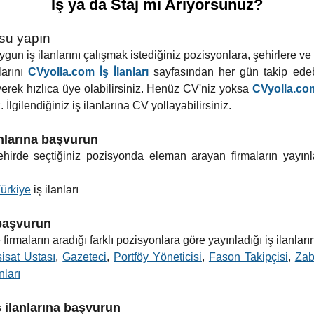
İş ya da Staj mı Arıyorsunuz?
usu yapın
un iş ilanlarını çalışmak istediğiniz pozisyonlara, şehirlere ve ilç
larını
CVyolla.com İş İlanları
sayfasından her gün takip edebi
yerek hızlıca üye olabilirsiniz. Henüz CV'niz yoksa
CVyolla.com
 İlgilendiğiniz iş ilanlarına CV yollayabilirsiniz.
anlarına başvurun
 şehirde seçtiğiniz pozisyonda eleman arayan firmaların yayınl
ürkiye
iş ilanları
 başvurun
firmaların aradığı farklı pozisyonlara göre yayınladığı iş ilanları
sisat Ustası
,
Gazeteci
,
Portföy Yöneticisi
,
Fason Takipçisi
,
Zab
nları
ş ilanlarına başvurun