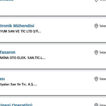
ktronik Mühendisi
İsta
UM SAN VE TİC LTD ŞTİ...
 Tasarım
İsta
AKİNA OTO ELEK. SAN.TİC.L...
ası
İsta
yaları San Ve Tic. A.Ş....
inesi Operatörü
İsta