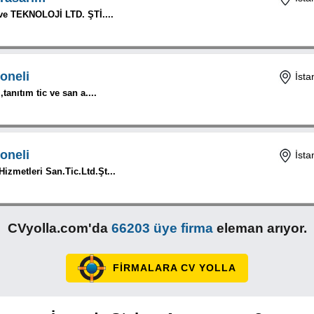
e TEKNOLOJİ LTD. ŞTİ....
oneli
İsta
,tanıtım tic ve san a....
oneli
İsta
izmetleri San.Tic.Ltd.Şt...
CVyolla.com'da
66203 üye firma
eleman arıyor.
FİRMALARA CV YOLLA