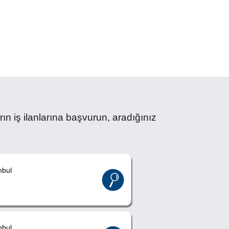
ş ilanlarına başvurun, aradığınız
nbul
nbul