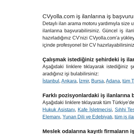
CVyolla.com iş ilanlarına iş başvur
Detaylı ilan arama motoru yardımıyla size uyg
ilanlarına başvurabilirsiniz. Güncel iş ilan
hazırladığınız CV'nizi CVyolla.com'a yükle
içinde profesyonel bir CV hazırlayabilirsiniz.
Çalışmak istediğiniz şehirdeki iş il
Aşağıdaki linklere tıklayarak istediğiniz
aradığınız işi bulabilirsiniz:
İstanbul
,
Ankara
,
İzmir
,
Bursa
,
Adana
,
tüm T
Farklı pozisyonlardaki iş ilanlarına
Aşağıdaki linklere tıklayarak tüm Türkiye'de 
Hukuk Asistanı
,
Kafe İşletmecisi
,
Sıhhi Te
Elemanı
,
Yunan Dili ve Edebiyatı
,
tüm iş ila
Meslek odalarına kayıtlı firmaların i