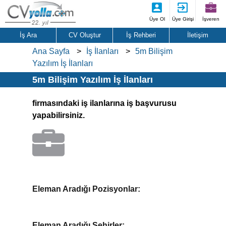
Üye Ol
Üye Girişi
İşveren
İş Ara
CV Oluştur
İş Rehberi
İletişim
Ana Sayfa
İş İlanları
5m Bilişim
Yazılım İş İlanları
5m Bilişim Yazılım İş İlanları
firmasındaki iş ilanlarına iş başvurusu
yapabilirsiniz.
Eleman Aradığı Pozisyonlar:
Eleman Aradığı Şehirler: