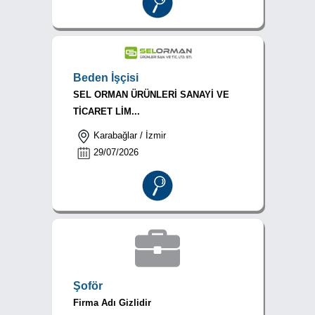
Beden İşçisi
SEL ORMAN ÜRÜNLERİ SANAYİ VE
TİCARET LİM...
Karabağlar / İzmir
29/07/2026
Şoför
Firma Adı Gizlidir