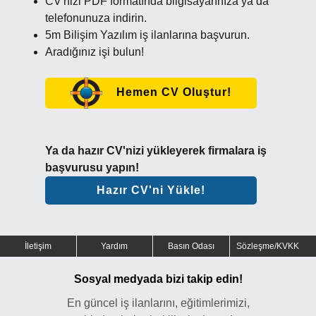
CV'nizi PDF formatında bilgisayarınıza ya da
telefonunuza indirin.
5m Bilişim Yazılım iş ilanlarına başvurun.
Aradığınız işi bulun!
Hemen CV Oluştur!
Ya da hazır CV'nizi yükleyerek firmalara iş
başvurusu yapın!
Hazır CV'ni Yükle!
İletişim
Yardım
Basın Odası
Sözleşme/KVKK
Sosyal medyada bizi takip edin!
En güncel iş ilanlarını, eğitimlerimizi,