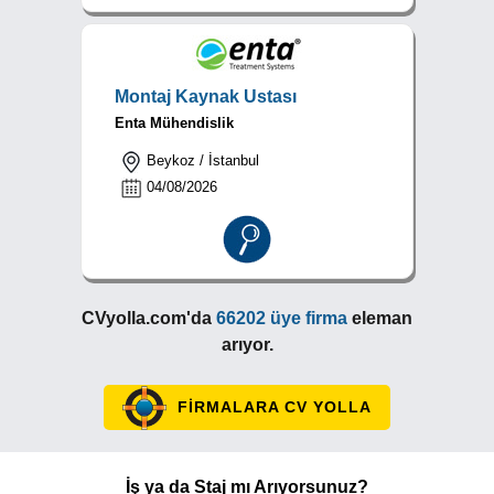
Montaj Kaynak Ustası
Enta Mühendislik
Beykoz / İstanbul
04/08/2026
CVyolla.com'da
66202 üye firma
eleman
arıyor.
FİRMALARA CV YOLLA
İş ya da Staj mı Arıyorsunuz?