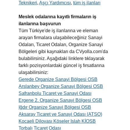
Teknikeri
,
Aşçı Yardımcısı
,
tüm iş ilanları
Meslek odalarına kayıtlı firmaların iş
ilanlarına başvurun
Tüm Türkiye'de iş ilanlarına ve eleman
arayan firmalara ulaşabileceğiniz Sanayi
Odaları, Ticaret Odaları, Organize Sanayi
Bölgeleri gibi kaynakları da CVyolla.com'da
bulabilirsiniz. Aşağıdaki linklere tıklayarak
farklı pozisyonlardaki güncel iş fırsatlarına
ulaşabilirsiniz:
Gerede Organize Sanayi Bölgesi OSB
Arslanbey Organize Sanayi Bölgesi OSB
Safranbolu Ticaret ve Sanayi Odası
Ergene 2. Organize Sanayi Bölgesi OSB
Iğdır Organize Sanayi Bölgesi OSB
Aksaray Ticaret ve Sanayi Odası (ATSO)
Kocaeli Dilovası Köseler Islah KİOSB
Torbalı Ticaret Odası