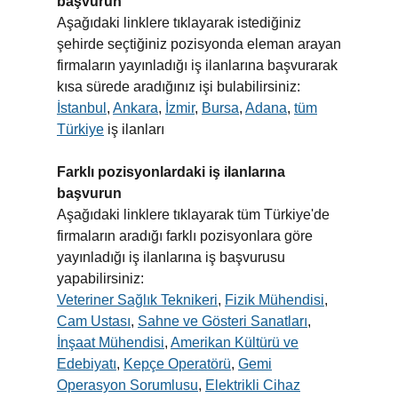
başvurun
Aşağıdaki linklere tıklayarak istediğiniz
şehirde seçtiğiniz pozisyonda eleman arayan
firmaların yayınladığı iş ilanlarına başvurarak
kısa sürede aradığınız işi bulabilirsiniz:
İstanbul
,
Ankara
,
İzmir
,
Bursa
,
Adana
,
tüm
Türkiye
iş ilanları
Farklı pozisyonlardaki iş ilanlarına
başvurun
Aşağıdaki linklere tıklayarak tüm Türkiye'de
firmaların aradığı farklı pozisyonlara göre
yayınladığı iş ilanlarına iş başvurusu
yapabilirsiniz:
Veteriner Sağlık Teknikeri
,
Fizik Mühendisi
,
Cam Ustası
,
Sahne ve Gösteri Sanatları
,
İnşaat Mühendisi
,
Amerikan Kültürü ve
Edebiyatı
,
Kepçe Operatörü
,
Gemi
Operasyon Sorumlusu
,
Elektrikli Cihaz