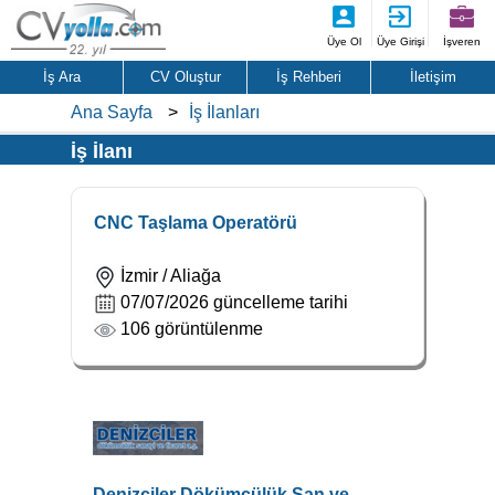
Üye Ol
Üye Girişi
İşveren
İş Ara
CV Oluştur
İş Rehberi
İletişim
Ana Sayfa
İş İlanları
İş İlanı
CNC Taşlama Operatörü
İzmir / Aliağa
07/07/2026 güncelleme tarihi
106 görüntülenme
Denizciler Dökümcülük San.ve