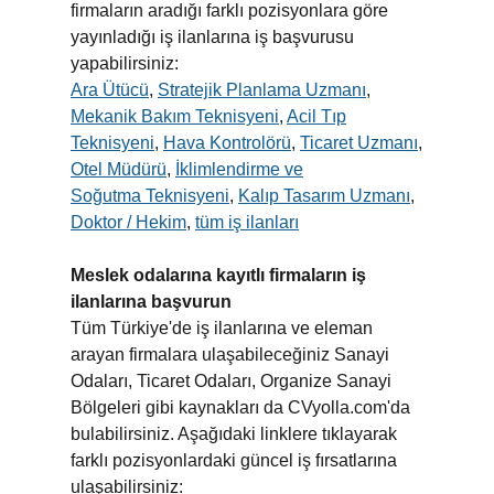
firmaların aradığı farklı pozisyonlara göre
yayınladığı iş ilanlarına iş başvurusu
yapabilirsiniz:
Ara Ütücü
,
Stratejik Planlama Uzmanı
,
Mekanik Bakım Teknisyeni
,
Acil Tıp
Teknisyeni
,
Hava Kontrolörü
,
Ticaret Uzmanı
,
Otel Müdürü
,
İklimlendirme ve
Soğutma Teknisyeni
,
Kalıp Tasarım Uzmanı
,
Doktor / Hekim
,
tüm iş ilanları
Meslek odalarına kayıtlı firmaların iş
ilanlarına başvurun
Tüm Türkiye'de iş ilanlarına ve eleman
arayan firmalara ulaşabileceğiniz Sanayi
Odaları, Ticaret Odaları, Organize Sanayi
Bölgeleri gibi kaynakları da CVyolla.com'da
bulabilirsiniz. Aşağıdaki linklere tıklayarak
farklı pozisyonlardaki güncel iş fırsatlarına
ulaşabilirsiniz: