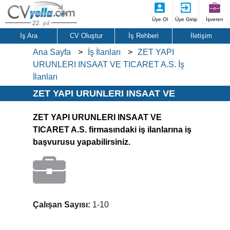
Üye Ol
Üye Girişi
İşveren
İş Ara
CV Oluştur
İş Rehberi
İletişim
Ana Sayfa
İş İlanları
ZET YAPI
URUNLERI INSAAT VE TICARET A.S. İş
İlanları
ZET YAPI URUNLERI INSAAT VE
TICARET A.S. İş İlanları
ZET YAPI URUNLERI INSAAT VE
TICARET A.S. firmasındaki iş ilanlarına iş
başvurusu yapabilirsiniz.
Çalışan Sayısı:
1-10