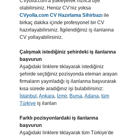
CVyolla.com'a yükleyerek hızlıca üye
olabilirsiniz. Henüz CV'niz yoksa
CVyolla.com CV Hazırlama Sihirbazı
ile
birkaç dakika içinde profesyonel bir CV
hazırlayabilirsiniz. İlgilendiğiniz iş ilanlarına
CV yollayabilirsiniz.
Çalışmak istediğiniz şehirdeki iş ilanlarına
başvurun
Aşağıdaki linklere tıklayarak istediğiniz
şehirde seçtiğiniz pozisyonda eleman arayan
firmaların yayınladığı iş ilanlarına başvurarak
kısa sürede aradığınız işi bulabilirsiniz:
İstanbul
,
Ankara
,
İzmir
,
Bursa
,
Adana
,
tüm
Türkiye
iş ilanları
Farklı pozisyonlardaki iş ilanlarına
başvurun
Aşağıdaki linklere tıklayarak tüm Türkiye'de