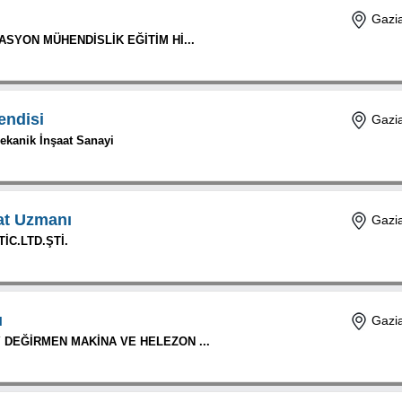
Gazia
SYON MÜHENDİSLİK EĞİTİM Hİ...
endisi
Gazia
ekanik İnşaat Sanayi
cat Uzmanı
Gazia
TİC.LTD.ŞTİ.
ı
Gazia
DEĞİRMEN MAKİNA VE HELEZON ...