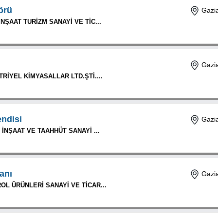
örü
Gazia
NŞAAT TURİZM SANAYİ VE TİC...
Gazia
İYEL KİMYASALLAR LTD.ŞTİ....
ndisi
Gazia
 İNŞAAT VE TAAHHÜT SANAYİ ...
anı
Gazia
L ÜRÜNLERİ SANAYİ VE TİCAR...