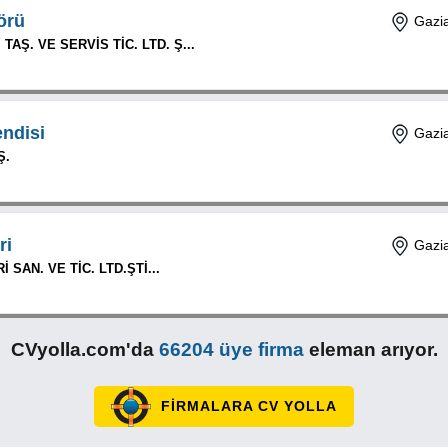
örü
Gazia
AŞ. VE SERVİS TİC. LTD. Ş...
ndisi
Gazia
Ş.
ri
Gazia
 SAN. VE TİC. LTD.ŞTİ...
CVyolla.com'da
66204 üye firma
eleman arıyor.
FİRMALARA CV YOLLA