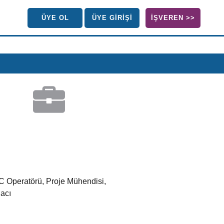
ÜYE OL
ÜYE GİRİŞİ
İŞVEREN >>
C Operatörü, Proje Mühendisi,
acı