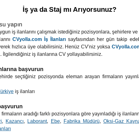
İş ya da Staj mı Arıyorsunuz?
usu yapın
un iş ilanlarını çalışmak istediğiniz pozisyonlara, şehirlere ve ilç
larını
CVyolla.com İş İlanları
sayfasından her gün takip edebi
yerek hızlıca üye olabilirsiniz. Henüz CV'niz yoksa
CVyolla.com
 İlgilendiğiniz iş ilanlarına CV yollayabilirsiniz.
anlarına başvurun
 şehirde seçtiğiniz pozisyonda eleman arayan firmaların yayınl
ürkiye
iş ilanları
 başvurun
firmaların aradığı farklı pozisyonlara göre yayınladığı iş ilanları
i
,
Kazancı
,
Laborant
,
Ebe
,
Fabrika Müdürü
,
Oksi-Gaz Kayn
anları