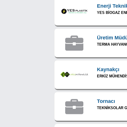
Enerji Tekni
YES BİOGAZ ENE
Üretim Müd
TERMA HAYVANCI
Kaynakçı
ERKİZ MÜHENDİS
Tornacı
TEKNİKSOLAR GÜ