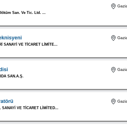
Gazia
öküm San. Ve Tic. Ltd. ...
eknisyeni
Gazia
İ SANAYİ VE TİCARET LİMİTE...
isi
Gazia
DA SAN.A.Ş.
atörü
Gazia
 SANAYİ VE TİCARET LİMİTED...