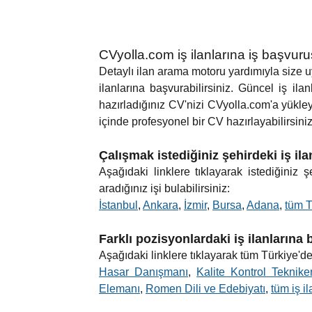
CVyolla.com iş ilanlarına iş başvur
Detaylı ilan arama motoru yardımıyla size uyg
ilanlarına başvurabilirsiniz. Güncel iş ilan
hazırladığınız CV'nizi CVyolla.com'a yükle
içinde profesyonel bir CV hazırlayabilirsiniz.
Çalışmak istediğiniz şehirdeki iş il
Aşağıdaki linklere tıklayarak istediğiniz
aradığınız işi bulabilirsiniz:
İstanbul
,
Ankara
,
İzmir
,
Bursa
,
Adana
,
tüm T
Farklı pozisyonlardaki iş ilanlarına
Aşağıdaki linklere tıklayarak tüm Türkiye'de 
Hasar Danışmanı
,
Kalite Kontrol Tekniker
Elemanı
,
Romen Dili ve Edebiyatı
,
tüm iş il