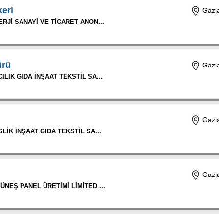
keri
Gazia
RJİ SANAYİ VE TİCARET ANON...
ürü
Gazia
LIK GIDA İNŞAAT TEKSTİL SA...
Gazia
LİK İNŞAAT GIDA TEKSTİL SA...
Gazia
NEŞ PANEL ÜRETİMİ LİMİTED ...