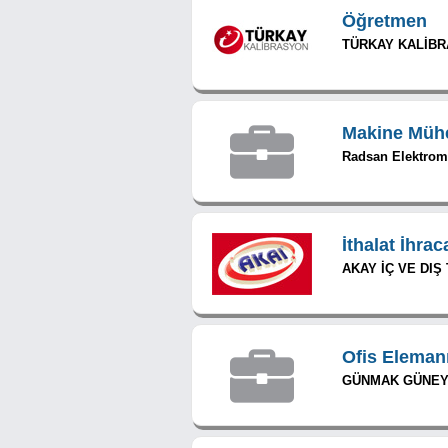
Öğretmen
TÜRKAY KALİBRA
Makine Müh
Radsan Elektrom
İthalat İhra
AKAY İÇ VE DIŞ 
Ofis Eleman
GÜNMAK GÜNEY 