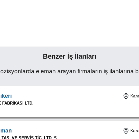
Benzer İş İlanları
syonlarda eleman arayan firmaların iş ilanlarına ba
ikeri
Kar
 FABRİKASI LTD.
eman
Kar
AŞ. VE SERVİS TİC. LTD. Ş...