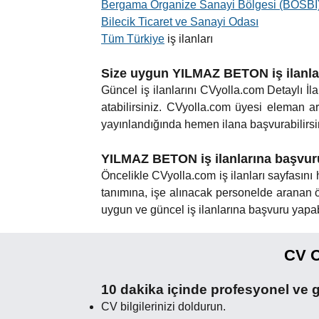
Bergama Organize Sanayi Bölgesi (BOSBİ
Bilecik Ticaret ve Sanayi Odası
Tüm Türkiye
iş ilanları
Size uygun YILMAZ BETON iş ilanları
Güncel iş ilanlarını CVyolla.com Detaylı İla
atabilirsiniz. CVyolla.com üyesi eleman ara
yayınlandığında hemen ilana başvurabilirsin
YILMAZ BETON iş ilanlarına başvuru
Öncelikle CVyolla.com iş ilanları sayfasını her
tanımına, işe alınacak personelde aranan öz
uygun ve güncel iş ilanlarına başvuru yapabi
CV O
10 dakika içinde profesyonel ve g
CV bilgilerinizi doldurun.