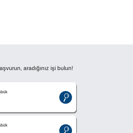
şvurun, aradığınız işi bulun!
abük
abük