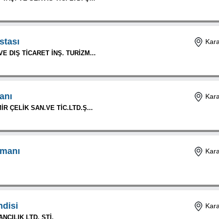
stası
Kar
E DIŞ TİCARET İNŞ. TURİZM...
anı
Kar
R ÇELİK SAN.VE TİC.LTD.Ş...
emanı
Kar
ndisi
Kar
ANCILIK LTD. ŞTİ.