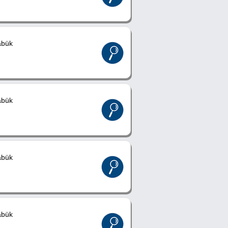
abük
abük
abük
abük