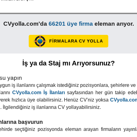
CVyolla.com'da
66201 üye firma
eleman arıyor.
FİRMALARA CV YOLLA
İş ya da Staj mı Arıyorsunuz?
usu yapın
un iş ilanlarını çalışmak istediğiniz pozisyonlara, şehirlere ve ilç
larını
CVyolla.com İş İlanları
sayfasından her gün takip edebi
yerek hızlıca üye olabilirsiniz. Henüz CV'niz yoksa
CVyolla.com
 İlgilendiğiniz iş ilanlarına CV yollayabilirsiniz.
anlarına başvurun
 şehirde seçtiğiniz pozisyonda eleman arayan firmaların yayınl