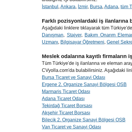
İstanbul
,
Ankara
,
İzmir
,
Bursa
,
Adana
,
tüm T
Farklı pozisyonlardaki iş ilanlarına
Aşağıdaki linklere tıklayarak tüm Türkiye'de 
Danışman
,
Stajyer
,
Bakım Onarım Elema
Uzmanı
,
Bilgisayar Öğretmeni
,
Genel Sekre
Meslek odalarına kayıtlı firmaların i
Tüm Türkiye'de iş ilanlarına ve eleman aray
CVyolla.com'da bulabilirsiniz. Aşağıdaki linkl
Bursa Ticaret ve Sanayi Odası
Ergene 2. Organize Sanayi Bölgesi OSB
Marmaris Ticaret Odası
Adana Ticaret Odası
Tekirdağ Ticaret Borsası
Akşehir Ticaret Borsası
Bilecik 2. Organize Sanayi Bölgesi OSB
Van Ticaret ve Sanayi Odası