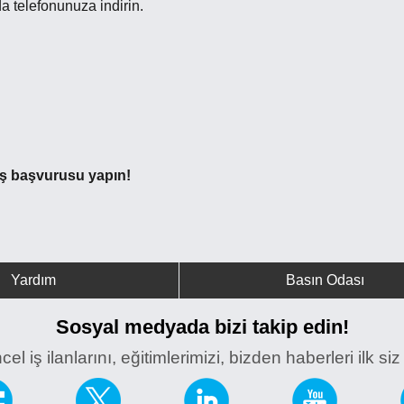
a telefonunuza indirin.
 iş başvurusu yapın!
Yardım
Basın Odası
Sosyal medyada bizi takip edin!
el iş ilanlarını, eğitimlerimizi, bizden haberleri ilk si