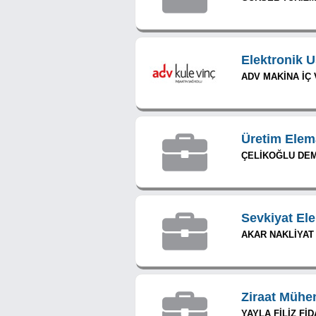
Elektronik U
ADV MAKİNA İÇ V
Üretim Elem
ÇELİKOĞLU DEMİ
Sevkiyat El
AKAR NAKLİYAT
Ziraat Mühe
YAYLA FİLİZ FİD