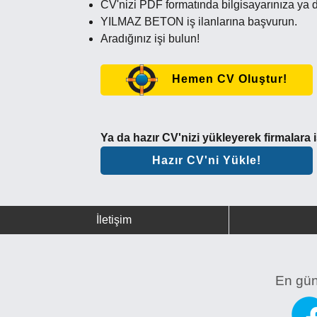
CV'nizi PDF formatında bilgisayarınıza ya d
YILMAZ BETON iş ilanlarına başvurun.
Aradığınız işi bulun!
Hemen CV Oluştur!
Ya da hazır CV'nizi yükleyerek firmalara
Hazır CV'ni Yükle!
İletişim
En günc