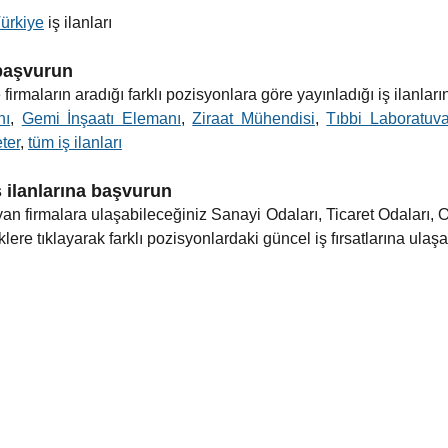
ürkiye
iş ilanları
 başvurun
firmaların aradığı farklı pozisyonlara göre yayınladığı iş ilanları
nı
,
Gemi İnşaatı Elemanı
,
Ziraat Mühendisi
,
Tıbbi Laboratuva
ter
,
tüm iş ilanları
ş ilanlarına başvurun
an firmalara ulaşabileceğiniz Sanayi Odaları, Ticaret Odaları, 
ere tıklayarak farklı pozisyonlardaki güncel iş fırsatlarına ulaşab