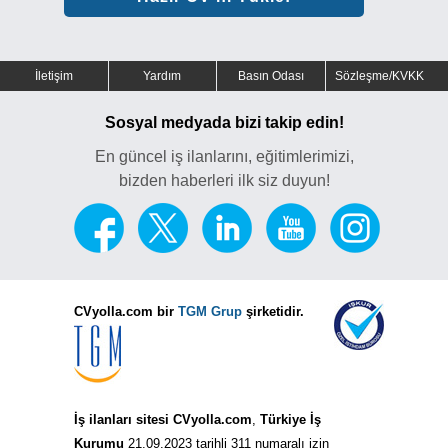
İletişim
Yardım
Basın Odası
Sözleşme/KVKK
Sosyal medyada bizi takip edin!
En güncel iş ilanlarını, eğitimlerimizi,
bizden haberleri ilk siz duyun!
CVyolla.com bir
TGM Grup
şirketidir.
İş ilanları sitesi CVyolla.com
,
Türkiye İş
Kurumu
21.09.2023 tarihli 311 numaralı izin