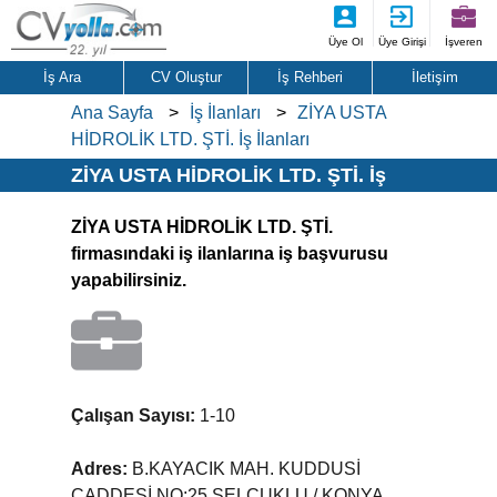
Üye Ol
Üye Girişi
İşveren
İş Ara
CV Oluştur
İş Rehberi
İletişim
Ana Sayfa
İş İlanları
ZİYA USTA
HİDROLİK LTD. ŞTİ. İş İlanları
ZİYA USTA HİDROLİK LTD. ŞTİ. İş
İlanları
ZİYA USTA HİDROLİK LTD. ŞTİ.
firmasındaki iş ilanlarına iş başvurusu
yapabilirsiniz.
Çalışan Sayısı:
1-10
Adres:
B.KAYACIK MAH. KUDDUSİ
CADDESİ NO:25 SELÇUKLU / KONYA