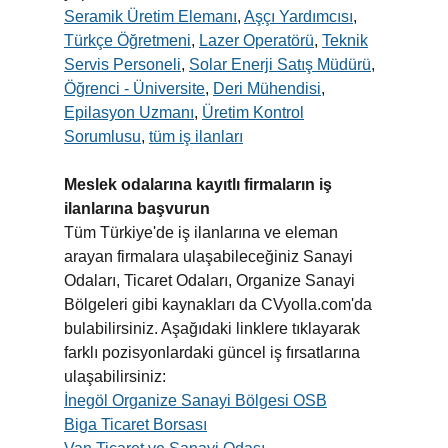
Seramik Üretim Elemanı
,
Aşçı Yardımcısı
,
Türkçe Öğretmeni
,
Lazer Operatörü
,
Teknik
Servis Personeli
,
Solar Enerji Satış Müdürü
,
Öğrenci - Üniversite
,
Deri Mühendisi
,
Epilasyon Uzmanı
,
Üretim Kontrol
Sorumlusu
,
tüm iş ilanları
Meslek odalarına kayıtlı firmaların iş
ilanlarına başvurun
Tüm Türkiye'de iş ilanlarına ve eleman
arayan firmalara ulaşabileceğiniz Sanayi
Odaları, Ticaret Odaları, Organize Sanayi
Bölgeleri gibi kaynakları da CVyolla.com'da
bulabilirsiniz. Aşağıdaki linklere tıklayarak
farklı pozisyonlardaki güncel iş fırsatlarına
ulaşabilirsiniz:
İnegöl Organize Sanayi Bölgesi OSB
Biga Ticaret Borsası