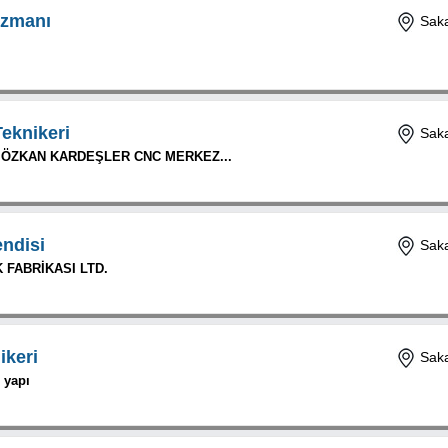
zmanı
Saka
Teknikeri
Saka
 ÖZKAN KARDEŞLER CNC MERKEZ...
ndisi
Saka
 FABRİKASI LTD.
ikeri
Saka
s yapı