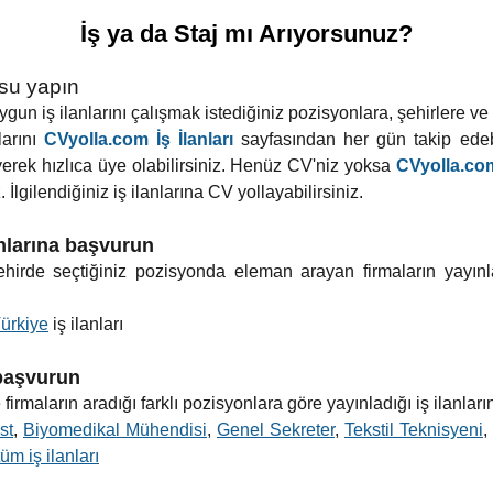
İş ya da Staj mı Arıyorsunuz?
usu yapın
un iş ilanlarını çalışmak istediğiniz pozisyonlara, şehirlere ve ilç
larını
CVyolla.com İş İlanları
sayfasından her gün takip edebi
yerek hızlıca üye olabilirsiniz. Henüz CV'niz yoksa
CVyolla.com
 İlgilendiğiniz iş ilanlarına CV yollayabilirsiniz.
anlarına başvurun
 şehirde seçtiğiniz pozisyonda eleman arayan firmaların yayınl
ürkiye
iş ilanları
 başvurun
firmaların aradığı farklı pozisyonlara göre yayınladığı iş ilanları
ist
,
Biyomedikal Mühendisi
,
Genel Sekreter
,
Tekstil Teknisyeni
,
tüm iş ilanları