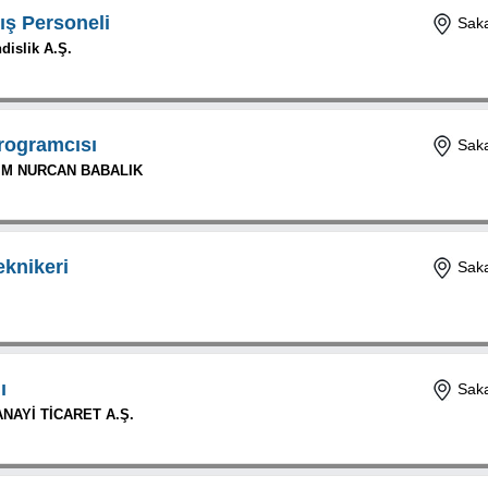
tış Personeli
Saka
islik A.Ş.
Programcısı
Saka
IM NURCAN BABALIK
eknikeri
Saka
ı
Saka
NAYİ TİCARET A.Ş.