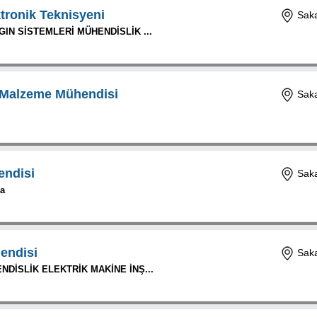
ktronik Teknisyeni
Saka
IN SİSTEMLERİ MÜHENDİSLİK ...
e Malzeme Mühendisi
Saka
endisi
Saka
a
endisi
Saka
DİSLİK ELEKTRİK MAKİNE İNŞ...