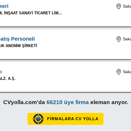
keri
Saka
 İNŞAAT SANAYİ TİCARET LİM...
atış Personeli
Saka
IK ANONİM ŞİRKETİ
ı
Saka
Z. A.Ş.
CVyolla.com'da
66210 üye firma
eleman arıyor.
FİRMALARA CV YOLLA