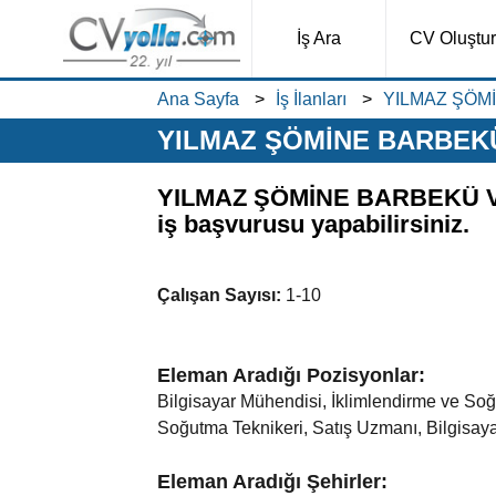
İş Ara
CV Oluştur
Ana Sayfa
İş İlanları
YILMAZ ŞÖMİ
YILMAZ ŞÖMİNE BARBEKÜ 
YILMAZ ŞÖMİNE BARBEKÜ VE 
iş başvurusu yapabilirsiniz.
Çalışan Sayısı:
1-10
Eleman Aradığı Pozisyonlar:
Bilgisayar Mühendisi, İklimlendirme ve So
Soğutma Teknikeri, Satış Uzmanı, Bilgisaya
Eleman Aradığı Şehirler: