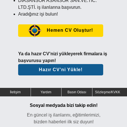
DİASANSÖR ASANSÖR SAN.VE.TİC.
LTD.ŞTİ. iş ilanlarına başvurun.
Aradığınız işi bulun!
Hemen CV Oluştur!
Ya da hazır CV'nizi yükleyerek firmalara iş
başvurusu yapın!
Hazır CV'ni Yükle!
İletişim
Yardım
Basın Odası
Sözleşme/KVKK
Sosyal medyada bizi takip edin!
En güncel iş ilanlarını, eğitimlerimizi,
bizden haberleri ilk siz duyun!