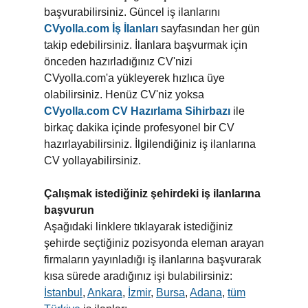
başvurabilirsiniz. Güncel iş ilanlarını
CVyolla.com İş İlanları
sayfasından her gün
takip edebilirsiniz. İlanlara başvurmak için
önceden hazırladığınız CV'nizi
CVyolla.com'a yükleyerek hızlıca üye
olabilirsiniz. Henüz CV'niz yoksa
CVyolla.com CV Hazırlama Sihirbazı
ile
birkaç dakika içinde profesyonel bir CV
hazırlayabilirsiniz. İlgilendiğiniz iş ilanlarına
CV yollayabilirsiniz.
Çalışmak istediğiniz şehirdeki iş ilanlarına
başvurun
Aşağıdaki linklere tıklayarak istediğiniz
şehirde seçtiğiniz pozisyonda eleman arayan
firmaların yayınladığı iş ilanlarına başvurarak
kısa sürede aradığınız işi bulabilirsiniz:
İstanbul
,
Ankara
,
İzmir
,
Bursa
,
Adana
,
tüm