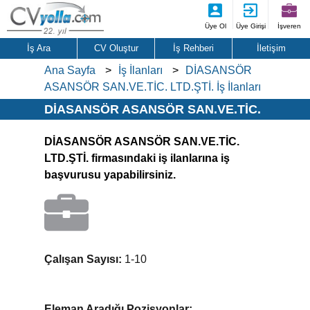
Üye Ol
Üye Girişi
İşveren
İş Ara
CV Oluştur
İş Rehberi
İletişim
Ana Sayfa
İş İlanları
DİASANSÖR
ASANSÖR SAN.VE.TİC. LTD.ŞTİ. İş İlanları
DİASANSÖR ASANSÖR SAN.VE.TİC.
LTD.ŞTİ. İş İlanları
DİASANSÖR ASANSÖR SAN.VE.TİC.
LTD.ŞTİ. firmasındaki iş ilanlarına iş
başvurusu yapabilirsiniz.
Çalışan Sayısı:
1-10
Eleman Aradığı Pozisyonlar: