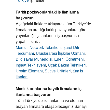
Türkiye
iş ilanları
Farklı pozisyonlardaki iş ilanlarına
başvurun
Aşağıdaki linklere tıklayarak tüm Türkiye'de
firmaların aradığı farklı pozisyonlara göre
yayınladığı iş ilanlarına iş başvurusu
yapabilirsiniz:
Memur
,
Network Teknikeri
,
İşaret Dili
Tercümanı
,
Uluslararası İlişkiler Uzmanı
,
Bilgisayar Mühendisi
,
Enerji Öğretmeni
,
İnşaat Teknisyeni
,
Uçak Bakım Teknikeri
,
Üretim Elemanı
,
Süt ve Ürünleri
,
tüm iş
ilanları
Meslek odalarına kayıtlı firmaların iş
ilanlarına başvurun
Tüm Türkiye'de iş ilanlarına ve eleman
arayan firmalara ulaşabileceğiniz Sanayi