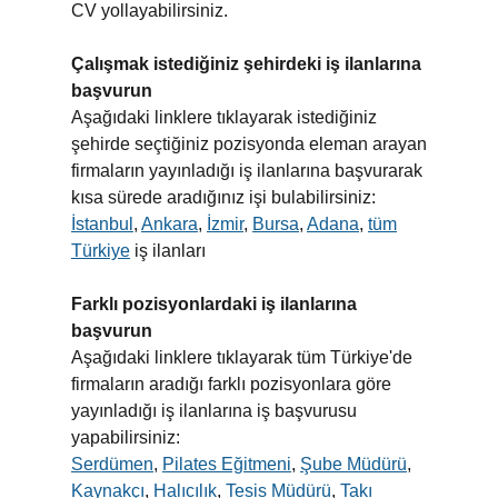
CV yollayabilirsiniz.
Çalışmak istediğiniz şehirdeki iş ilanlarına
başvurun
Aşağıdaki linklere tıklayarak istediğiniz
şehirde seçtiğiniz pozisyonda eleman arayan
firmaların yayınladığı iş ilanlarına başvurarak
kısa sürede aradığınız işi bulabilirsiniz:
İstanbul
,
Ankara
,
İzmir
,
Bursa
,
Adana
,
tüm
Türkiye
iş ilanları
Farklı pozisyonlardaki iş ilanlarına
başvurun
Aşağıdaki linklere tıklayarak tüm Türkiye'de
firmaların aradığı farklı pozisyonlara göre
yayınladığı iş ilanlarına iş başvurusu
yapabilirsiniz:
Serdümen
,
Pilates Eğitmeni
,
Şube Müdürü
,
Kaynakçı
,
Halıcılık
,
Tesis Müdürü
,
Takı