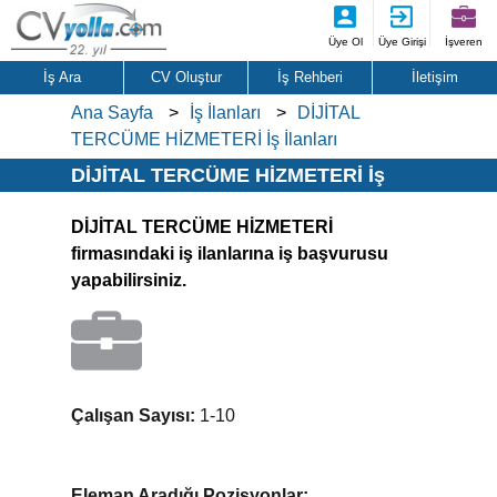
Üye Ol
Üye Girişi
İşveren
İş Ara
CV Oluştur
İş Rehberi
İletişim
Ana Sayfa
İş İlanları
DİJİTAL
TERCÜME HİZMETERİ İş İlanları
DİJİTAL TERCÜME HİZMETERİ İş
İlanları
DİJİTAL TERCÜME HİZMETERİ
firmasındaki iş ilanlarına iş başvurusu
yapabilirsiniz.
Çalışan Sayısı:
1-10
Eleman Aradığı Pozisyonlar: