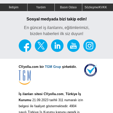
İletişim
Yardım
Basın Odası
Sözleşme/KVKK
Sosyal medyada bizi takip edin!
En güncel iş ilanlarını, eğitimlerimizi,
bizden haberleri ilk siz duyun!
CVyolla.com bir
TGM Grup
şirketidir.
İş ilanları sitesi CVyolla.com
,
Türkiye İş
Kurumu
21.09.2023 tarihli 311 numaralı izin
belgesi ile faaliyet göstermektedir. 4904
sayılı Türkiye İş Kurumu kanunu gereği iş