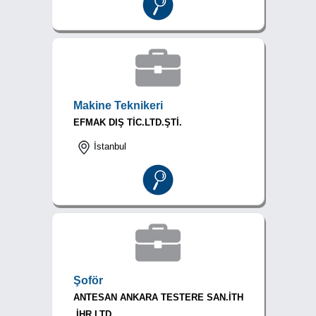
Makine Teknikeri
EFMAK DIŞ TİC.LTD.ŞTİ.
İstanbul
Şoför
ANTESAN ANKARA TESTERE SAN.İTH
.İHR.LTD....