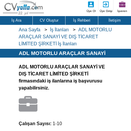
Üye Ol
Üye Girişi
İşveren
İş Ara
CV Oluştur
İş Rehberi
İletişim
Ana Sayfa
İş İlanları
ADL MOTORLU
ARAÇLAR SANAYİ VE DIŞ TİCARET
LİMİTED ŞİRKETİ İş İlanları
ADL MOTORLU ARAÇLAR SANAYİ
VE DIŞ TİCARET LİMİTED ŞİRKETİ İş
ADL MOTORLU ARAÇLAR SANAYİ VE
İlanları
DIŞ TİCARET LİMİTED ŞİRKETİ
firmasındaki iş ilanlarına iş başvurusu
yapabilirsiniz.
Çalışan Sayısı:
1-10