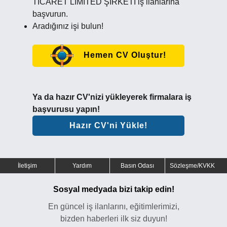
TİCARET LİMİTED ŞİRKETİ iş ilanlarına
başvurun.
Aradığınız işi bulun!
Hemen CV Oluştur!
Ya da hazır CV'nizi yükleyerek firmalara iş
başvurusu yapın!
Hazır CV'ni Yükle!
İletişim
Yardım
Basın Odası
Sözleşme/KVKK
Sosyal medyada bizi takip edin!
En güncel iş ilanlarını, eğitimlerimizi,
bizden haberleri ilk siz duyun!