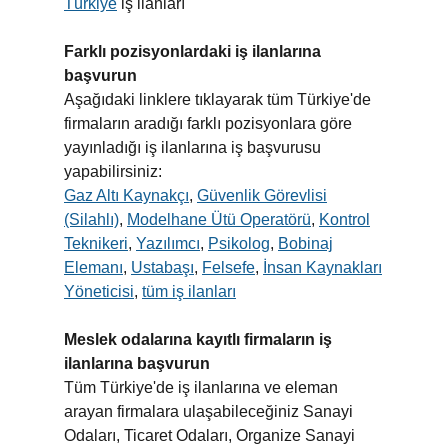
Türkiye
iş ilanları
Farklı pozisyonlardaki iş ilanlarına
başvurun
Aşağıdaki linklere tıklayarak tüm Türkiye'de
firmaların aradığı farklı pozisyonlara göre
yayınladığı iş ilanlarına iş başvurusu
yapabilirsiniz:
Gaz Altı Kaynakçı
,
Güvenlik Görevlisi
(Silahlı)
,
Modelhane Ütü Operatörü
,
Kontrol
Teknikeri
,
Yazılımcı
,
Psikolog
,
Bobinaj
Elemanı
,
Ustabaşı
,
Felsefe
,
İnsan Kaynakları
Yöneticisi
,
tüm iş ilanları
Meslek odalarına kayıtlı firmaların iş
ilanlarına başvurun
Tüm Türkiye'de iş ilanlarına ve eleman
arayan firmalara ulaşabileceğiniz Sanayi
Odaları, Ticaret Odaları, Organize Sanayi