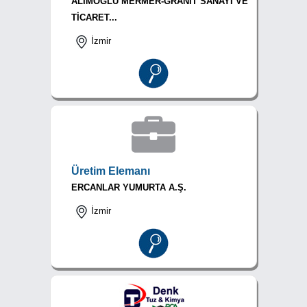
ALİMOĞLU MERMER-GRANİT SANAYİ VE
TİCARET...
İzmir
Üretim Elemanı
ERCANLAR YUMURTA A.Ş.
İzmir