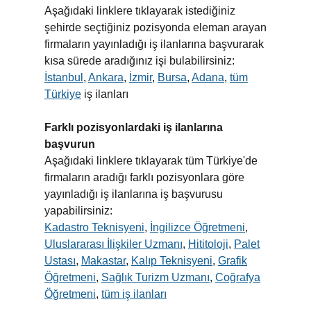
Aşağıdaki linklere tıklayarak istediğiniz
şehirde seçtiğiniz pozisyonda eleman arayan
firmaların yayınladığı iş ilanlarına başvurarak
kısa sürede aradığınız işi bulabilirsiniz:
İstanbul
,
Ankara
,
İzmir
,
Bursa
,
Adana
,
tüm
Türkiye
iş ilanları
Farklı pozisyonlardaki iş ilanlarına
başvurun
Aşağıdaki linklere tıklayarak tüm Türkiye'de
firmaların aradığı farklı pozisyonlara göre
yayınladığı iş ilanlarına iş başvurusu
yapabilirsiniz:
Kadastro Teknisyeni
,
İngilizce Öğretmeni
,
Uluslararası İlişkiler Uzmanı
,
Hititoloji
,
Palet
Ustası
,
Makastar
,
Kalıp Teknisyeni
,
Grafik
Öğretmeni
,
Sağlık Turizm Uzmanı
,
Coğrafya
Öğretmeni
,
tüm iş ilanları