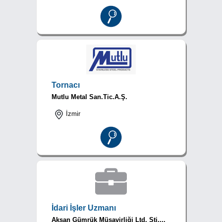
Tornacı
Mutlu Metal San.Tic.A.Ş.
İzmir
İdari İşler Uzmanı
Aksan Gümrük Müşavirliği Ltd. Şti....