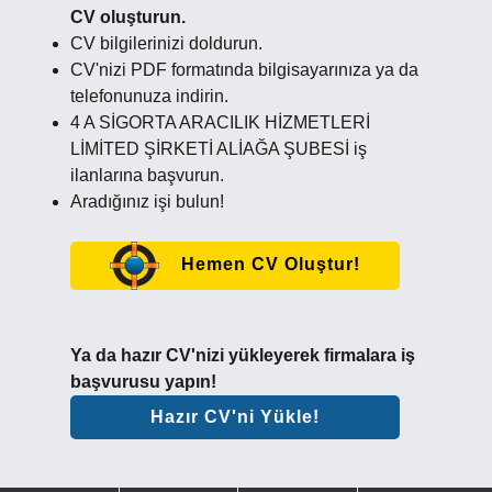
CV oluşturun.
CV bilgilerinizi doldurun.
CV'nizi PDF formatında bilgisayarınıza ya da
telefonunuza indirin.
4 A SİGORTA ARACILIK HİZMETLERİ
LİMİTED ŞİRKETİ ALİAĞA ŞUBESİ iş
ilanlarına başvurun.
Aradığınız işi bulun!
Hemen CV Oluştur!
Ya da hazır CV'nizi yükleyerek firmalara iş
başvurusu yapın!
Hazır CV'ni Yükle!