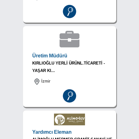
Üretim Müdürü
KIRLIOĞLU YERLİ ÜRÜNL.TİCARETİ -
YAŞAR KI...
İzmir
Yardımcı Eleman