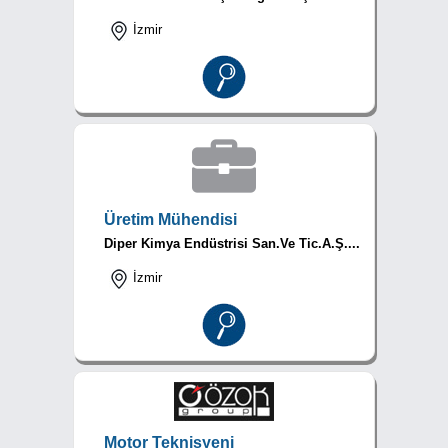
İzmir
Üretim Mühendisi
Diper Kimya Endüstrisi San.Ve Tic.A.Ş....
İzmir
Motor Teknisyeni