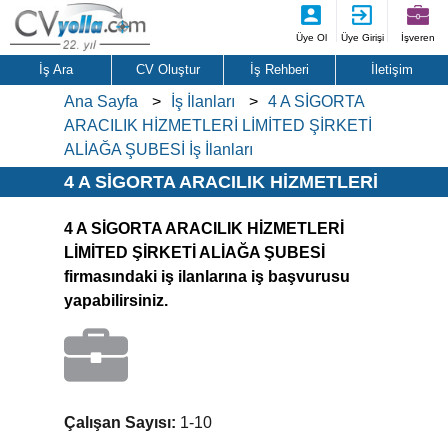
Üye Ol
Üye Girişi
İşveren
İş Ara
CV Oluştur
İş Rehberi
İletişim
Ana Sayfa
İş İlanları
4 A SİGORTA
ARACILIK HİZMETLERİ LİMİTED ŞİRKETİ
ALİAĞA ŞUBESİ İş İlanları
4 A SİGORTA ARACILIK HİZMETLERİ
LİMİTED ŞİRKETİ ALİAĞA ŞUBESİ İş
4 A SİGORTA ARACILIK HİZMETLERİ
İlanları
LİMİTED ŞİRKETİ ALİAĞA ŞUBESİ
firmasındaki iş ilanlarına iş başvurusu
yapabilirsiniz.
Çalışan Sayısı:
1-10