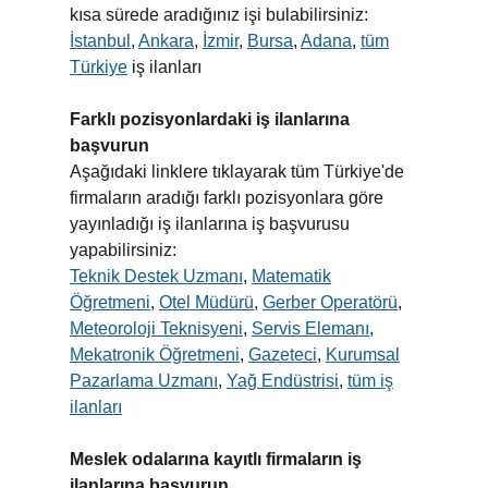
kısa sürede aradığınız işi bulabilirsiniz:
İstanbul
,
Ankara
,
İzmir
,
Bursa
,
Adana
,
tüm
Türkiye
iş ilanları
Farklı pozisyonlardaki iş ilanlarına
başvurun
Aşağıdaki linklere tıklayarak tüm Türkiye'de
firmaların aradığı farklı pozisyonlara göre
yayınladığı iş ilanlarına iş başvurusu
yapabilirsiniz:
Teknik Destek Uzmanı
,
Matematik
Öğretmeni
,
Otel Müdürü
,
Gerber Operatörü
,
Meteoroloji Teknisyeni
,
Servis Elemanı
,
Mekatronik Öğretmeni
,
Gazeteci
,
Kurumsal
Pazarlama Uzmanı
,
Yağ Endüstrisi
,
tüm iş
ilanları
Meslek odalarına kayıtlı firmaların iş
ilanlarına başvurun