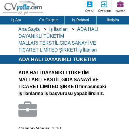
Üye Ol
Üye Girişi
İşveren
İş Ara
CV Oluştur
İş Rehberi
İletişim
Ana Sayfa
İş İlanları
ADA HALI
DAYANIKLI TÜKETİM
MALLARI,TEKSTİL,GIDA SANAYİ VE
TİCARET LİMİTED ŞİRKETİ İş İlanları
ADA HALI DAYANIKLI TÜKETİM
MALLARI,TEKSTİL,GIDA SANAYİ VE
ADA HALI DAYANIKLI TÜKETİM
TİCARET LİMİTED ŞİRKETİ İş İlanları
MALLARI,TEKSTİL,GIDA SANAYİ VE
TİCARET LİMİTED ŞİRKETİ firmasındaki
iş ilanlarına iş başvurusu yapabilirsiniz.
Çalışan Sayısı:
1-10