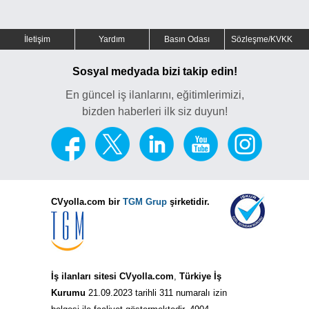
İletişim
Yardım
Basın Odası
Sözleşme/KVKK
Sosyal medyada bizi takip edin!
En güncel iş ilanlarını, eğitimlerimizi,
bizden haberleri ilk siz duyun!
CVyolla.com bir
TGM Grup
şirketidir.
İş ilanları sitesi CVyolla.com
,
Türkiye İş
Kurumu
21.09.2023 tarihli 311 numaralı izin