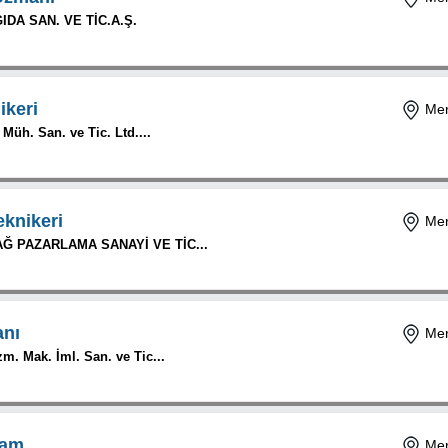
DA SAN. VE TİC.A.Ş.
ikeri
Mer
 Müh. San. ve Tic. Ltd....
eknikeri
Mer
Ğ PAZARLAMA SANAYİ VE TİC...
anı
Mer
m. Mak. İml. San. ve Tic...
sam
Mer