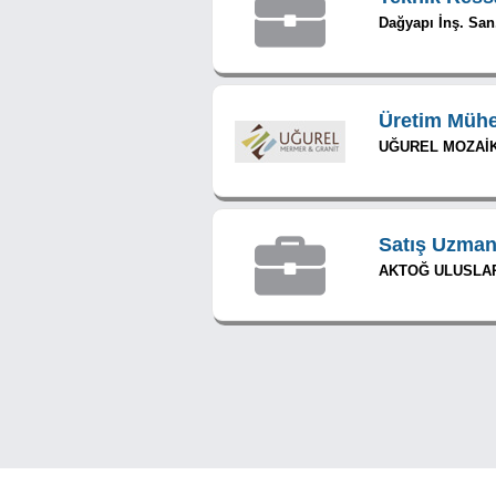
Dağyapı İnş. San.
Üretim Mühe
UĞUREL MOZAİK
Satış Uzman
AKTOĞ ULUSLAR