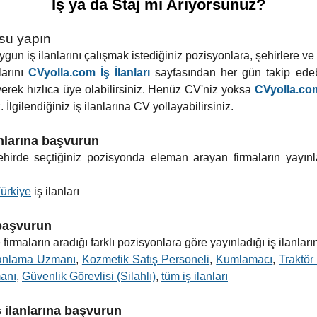
İş ya da Staj mı Arıyorsunuz?
usu yapın
un iş ilanlarını çalışmak istediğiniz pozisyonlara, şehirlere ve ilç
larını
CVyolla.com İş İlanları
sayfasından her gün takip edebi
yerek hızlıca üye olabilirsiniz. Henüz CV'niz yoksa
CVyolla.com
 İlgilendiğiniz iş ilanlarına CV yollayabilirsiniz.
anlarına başvurun
 şehirde seçtiğiniz pozisyonda eleman arayan firmaların yayınl
ürkiye
iş ilanları
 başvurun
firmaların aradığı farklı pozisyonlara göre yayınladığı iş ilanları
anlama Uzmanı
,
Kozmetik Satış Personeli
,
Kumlamacı
,
Traktör
anı
,
Güvenlik Görevlisi (Silahlı)
,
tüm iş ilanları
ş ilanlarına başvurun