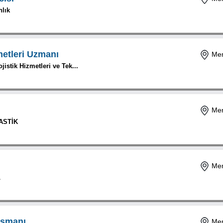
nlık
metleri Uzmanı
Mer
istik Hizmetleri ve Tek...
Mer
ASTİK
Mer
L
ışmanı
Mer