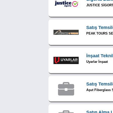
JUSTICE SİGORT
Satış Temsil
PEAK TOURS SE
İnşaat Tekni
Uyarlar İnşaat
Satış Temsil
Aşut Fiberglass S
Satın Alma 