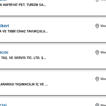
A HAFRİYAT PET. TURİZM SA...
ikeri
Mer
A VE TIBBİ CİHAZ TAVUKÇULU...
cısı
Mer
AŞ. VE SERVİS TİC. LTD. Ş...
Mer
ARARASI TAŞIMACILIK İÇ VE ...
cisi
Mer