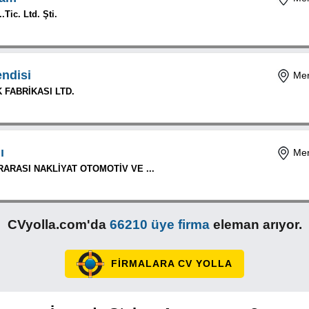
.Tic. Ltd. Şti.
ndisi
Mer
 FABRİKASI LTD.
ı
Mer
ARASI NAKLİYAT OTOMOTİV VE ...
CVyolla.com'da
66210 üye firma
eleman arıyor.
FİRMALARA CV YOLLA