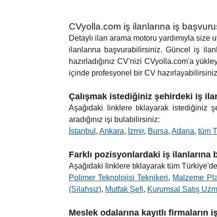
CVyolla.com iş ilanlarına iş başvur
Detaylı ilan arama motoru yardımıyla size uyg
ilanlarına başvurabilirsiniz. Güncel iş ilan
hazırladığınız CV'nizi CVyolla.com'a yükle
içinde profesyonel bir CV hazırlayabilirsiniz.
Çalışmak istediğiniz şehirdeki iş il
Aşağıdaki linklere tıklayarak istediğiniz
aradığınız işi bulabilirsiniz:
İstanbul
,
Ankara
,
İzmir
,
Bursa
,
Adana
,
tüm T
Farklı pozisyonlardaki iş ilanlarına
Aşağıdaki linklere tıklayarak tüm Türkiye'de 
Polimer Teknolojisi Teknikeri
,
Malzeme Pl
(Silahsız)
,
Mutfak Şefi
,
Kurumsal Satış Uzm
Meslek odalarına kayıtlı firmaların i