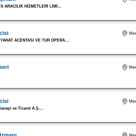
A ARACILIK HİZMETLERİ LİMİ...
cisi
Mer
YAHAT ACENTASI VE TUR OPERA...
keri
Mer
cisi
Mer
anayi ve Ticaret A.Ş....
Uzmanı
Mer