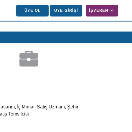
ÜYE OL
ÜYE GİRİŞİ
İŞVEREN >>
Tasarım, İç Mimar, Satış Uzmanı, Şehir
tış Temsilcisi