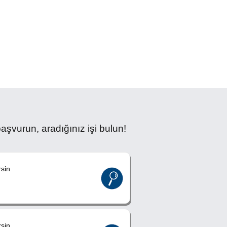
şvurun, aradığınız işi bulun!
sin
sin