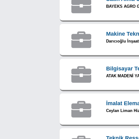
BAYEKS AGRO GI
Makine Tekn
Darıcıoğlu İnşaat
Bilgisayar T
ATAK MADENİ YA
İmalat Elem
Ceylan Liman Hiz
Teknik Res