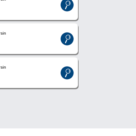
sin
sin