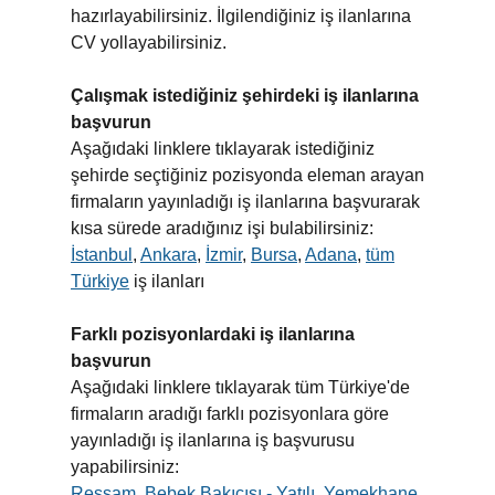
hazırlayabilirsiniz. İlgilendiğiniz iş ilanlarına
CV yollayabilirsiniz.
Çalışmak istediğiniz şehirdeki iş ilanlarına
başvurun
Aşağıdaki linklere tıklayarak istediğiniz
şehirde seçtiğiniz pozisyonda eleman arayan
firmaların yayınladığı iş ilanlarına başvurarak
kısa sürede aradığınız işi bulabilirsiniz:
İstanbul
,
Ankara
,
İzmir
,
Bursa
,
Adana
,
tüm
Türkiye
iş ilanları
Farklı pozisyonlardaki iş ilanlarına
başvurun
Aşağıdaki linklere tıklayarak tüm Türkiye'de
firmaların aradığı farklı pozisyonlara göre
yayınladığı iş ilanlarına iş başvurusu
yapabilirsiniz:
Ressam
,
Bebek Bakıcısı - Yatılı
,
Yemekhane