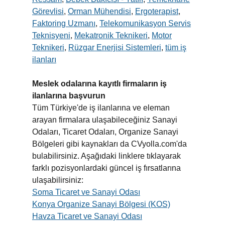
Görevlisi
,
Orman Mühendisi
,
Ergoterapist
,
Faktoring Uzmanı
,
Telekomunikasyon Servis
Teknisyeni
,
Mekatronik Teknikeri
,
Motor
Teknikeri
,
Rüzgar Enerjisi Sistemleri
,
tüm iş
ilanları
Meslek odalarına kayıtlı firmaların iş
ilanlarına başvurun
Tüm Türkiye'de iş ilanlarına ve eleman
arayan firmalara ulaşabileceğiniz Sanayi
Odaları, Ticaret Odaları, Organize Sanayi
Bölgeleri gibi kaynakları da CVyolla.com'da
bulabilirsiniz. Aşağıdaki linklere tıklayarak
farklı pozisyonlardaki güncel iş fırsatlarına
ulaşabilirsiniz:
Soma Ticaret ve Sanayi Odası
Konya Organize Sanayi Bölgesi (KOS)
Havza Ticaret ve Sanayi Odası