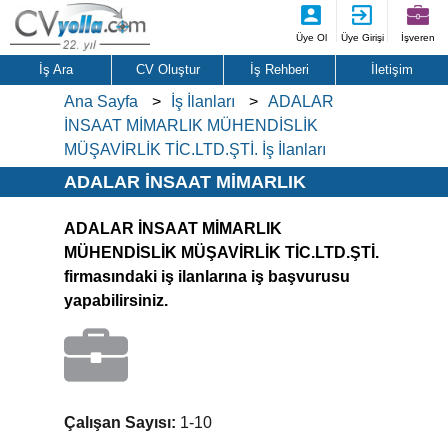
Üye Ol
Üye Girişi
İşveren
İş Ara
CV Oluştur
İş Rehberi
İletişim
Ana Sayfa
İş İlanları
ADALAR
İNSAAT MİMARLIK MÜHENDİSLİK
MÜŞAVİRLİK TİC.LTD.ŞTİ. İş İlanları
ADALAR İNSAAT MİMARLIK
MÜHENDİSLİK MÜŞAVİRLİK
ADALAR İNSAAT MİMARLIK
TİC.LTD.ŞTİ. İş İlanları
MÜHENDİSLİK MÜŞAVİRLİK TİC.LTD.ŞTİ.
firmasındaki iş ilanlarına iş başvurusu
yapabilirsiniz.
Çalışan Sayısı:
1-10